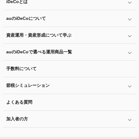
iDeCo
とは
auの
iDeCo
について
iDeCo
とは
iDeCo
のメリットと留意点
資産運用・資産形成について学ぶ
auの
iDeCo
について
掛金と拠出限度額
auの
iDeCo
の加入方法
auの
iDeCo
で選べる運用商品一覧
あなたのお金を働き者に
iDeCo
の加入条件
他社の
iDeCo
からの変更方法
マネーのレシピ
手数料について
リスク許容度診断
iDeCo
の給付金について
企業型確定拠出年金加入者の転職・退職時の移換手続き
用語集
運用商品を知ろう
脱退一時金について
節税シミュレーション
年単位拠出(掛金の納付月と金額を指定)について
特集一覧
バランス型投資信託の選び方
iDeCo
とNISAの違い、併用がオススメな理由とは？
お申込書類の書き方と記入例
よくある質問
ふるさと納税シミュレーション
運用商品の配分方法
2024年12月制度改正のポイント
加入者サイトの使い方ガイド
加入者の方
指定運用方法について
お申し込み後の手続きの流れ
運用商品の見直し
加入者サイトの使い方ガイド
運営における役割分担・年金資産の保護