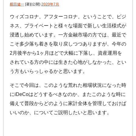
手数料について
横田健一
[著]
(公開)
2020年7月
FAQ
加入者サイトの使い方ガイド
運用商品一覧
ウィズコロナ、アフターコロナ、ということで、ビジ
お申し込み後の手続きの流れ
リスク許容度診断
ネス、プライベートと様々な場面で新しい生活様式が
加入者の方
運営における役割分担・年金資産の保護
浸透し始めています。一方金融市場の方では、最近で
運用商品を知ろう
加入者サイトの使い方ガイド
こそ多少落ち着きを取り戻しつつありますが、今年の
バランス型投資信託の選び方
加入後の諸変更手続きについて
2月後半から1ヶ月ほどで大幅に下落し、資産運用を
運用商品の配分方法
されている方の中には生きた心地がしなかった、とい
お申し込み後に届く書類について
指定運用方法について
コラム
キャンペーン
お知らせ
う方もいらっしゃるかと思います。
年末調整・確定申告の書き方と記入例
運用商品の見直し
そこで今回は、このような荒れた相場状況になった時
iDeCo
の給付金について
に
iDeCo
はどうするべきなのか、またこのような時に
よくある質問
備えて普段からどのように家計全体を管理しておけば
いいのか、についてご説明したいと思います。