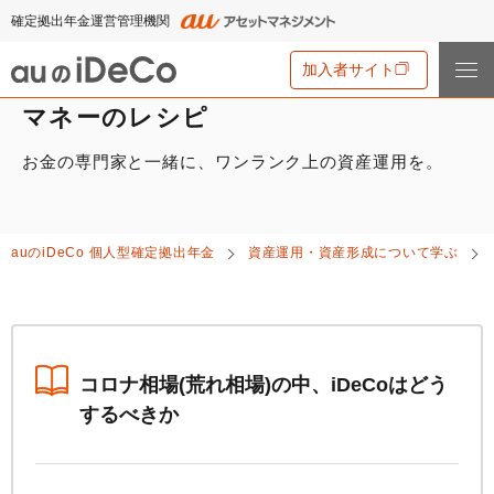
確定拠出年金運営管理機関
加入者サイト
マネーのレシピ
お金の専門家と一緒に、ワンランク上の資産運用を。
iDeCo
とは
iDeCo
とは
auの
iDeCo
について
auの
iDeCo
個人型確定拠出年金
資産運用・資産形成について学ぶ
iDeCo
のメリットと留意点
auの
iDeCo
について
掛金と拠出限度額
資産運用・資産形成について学ぶ
auの
iDeCo
の新規加入方法
iDeCo
の加入条件
あなたのお金を働き者に
他社の
iDeCo
からの変更方法
iDeCo
の給付金について
節税シミュレーション
コロナ相場(荒れ相場)の中、
iDeCo
はどう
マネーのレシピ
企業型確定拠出年金加入者の転職・退職時の移換手続き
するべきか
iDeCo
とNISAの違い、併用がオススメな理由とは？
用語集
年単位拠出(掛金の納付月と金額を指定)について
手数料・商品
2024年12月制度改正のポイント
特集一覧
お申込書類の書き方と記入例