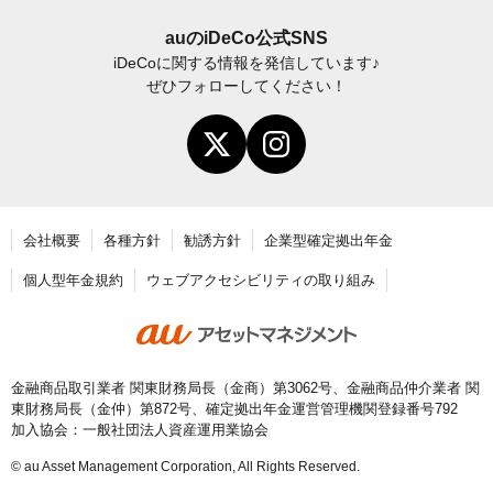
iDeCo
加入後の諸変更手続きについて
auの
iDeCo
公式SNS
iDeCo
に関する情報を発信しています♪
お申し込み後に届く書類について
ぜひフォローしてください！
年末調整・確定申告の書き方と記入例
老齢給付金の請求手続き
会社概要
各種方針
勧誘方針
企業型確定拠出年金
個人型年金規約
ウェブアクセシビリティの取り組み
金融商品取引業者 関東財務局長（金商）第3062号、金融商品仲介業者 関
東財務局長（金仲）第872号、確定拠出年金運営管理機関登録番号792
加入協会：一般社団法人資産運用業協会
© au Asset Management Corporation, All Rights Reserved.