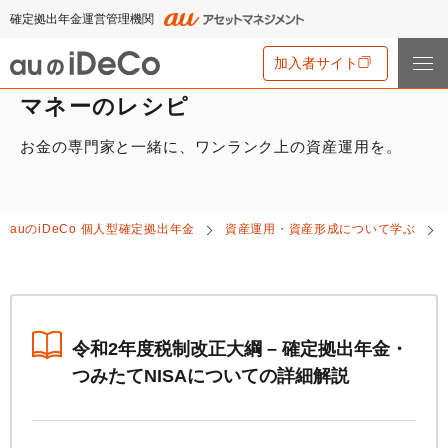
確定拠出年金運営管理機関
加入者サイト
マネーのレシピ
お金の専門家と一緒に、ワンランク上の資産運用を。
iDeCo
とは
iDeCo
とは
auの
iDeCo
について
auの
iDeCo
個人型確定拠出年金
資産運用・資産形成について学ぶ
iDeCo
のメリットと留意点
auの
iDeCo
について
掛金と拠出限度額
資産運用・資産形成について学ぶ
auの
iDeCo
の新規加入方法
iDeCo
の加入条件
あなたのお金を働き者に
他社の
iDeCo
からの変更方法
iDeCo
の給付金について
節税シミュレーション
令和2年度税制改正大綱 – 確定拠出年金・
マネーのレシピ
企業型確定拠出年金加入者の転職・退職時の移換手続き
つみたてNISAについての詳細解説
iDeCo
とNISAの違い、併用がオススメな理由とは？
用語集
年単位拠出(掛金の納付月と金額を指定)について
手数料・商品
2024年12月制度改正のポイント
特集一覧
お申込書類の書き方と記入例