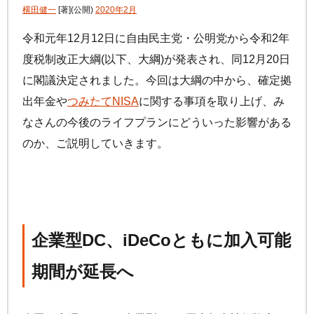
手数料について
横田健一
[著]
(公開)
2020年2月
FAQ
加入者サイトの使い方ガイド
運用商品一覧
令和元年12月12日に自由民主党・公明党から令和2年
お申し込み後の手続きの流れ
リスク許容度診断
度税制改正大綱(以下、大綱)が発表され、同12月20日
加入者の方
運営における役割分担・年金資産の保護
に閣議決定されました。今回は大綱の中から、確定拠
運用商品を知ろう
加入者サイトの使い方ガイド
出年金や
つみたてNISA
に関する事項を取り上げ、み
バランス型投資信託の選び方
加入後の諸変更手続きについて
なさんの今後のライフプランにどういった影響がある
運用商品の配分方法
のか、ご説明していきます。
お申し込み後に届く書類について
指定運用方法について
コラム
キャンペーン
お知らせ
年末調整・確定申告の書き方と記入例
運用商品の見直し
iDeCo
の給付金について
企業型DC、
iDeCo
ともに加入可能
よくある質問
期間が延長へ