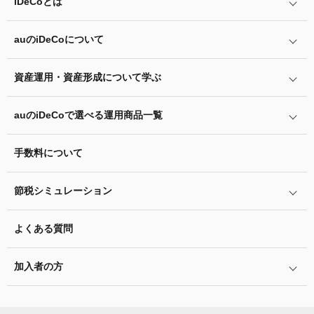
iDeCo
とは
auの
iDeCo
について
iDeCo
とは
iDeCo
のメリットと留意点
資産運用・資産形成について学ぶ
auの
iDeCo
について
掛金と拠出限度額
auの
iDeCo
の加入方法
auの
iDeCo
で選べる運用商品一覧
あなたのお金を働き者に
iDeCo
の加入条件
他社の
iDeCo
からの変更方法
マネーのレシピ
手数料について
リスク許容度診断
iDeCo
の給付金について
企業型確定拠出年金加入者の転職・退職時の移換手続き
用語集
運用商品を知ろう
脱退一時金について
節税シミュレーション
年単位拠出(掛金の納付月と金額を指定)について
特集一覧
バランス型投資信託の選び方
iDeCo
とNISAの違い、併用がオススメな理由とは？
お申込書類の書き方と記入例
よくある質問
ふるさと納税シミュレーション
運用商品の配分方法
2024年12月制度改正のポイント
加入者サイトの使い方ガイド
加入者の方
指定運用方法について
お申し込み後の手続きの流れ
運用商品の見直し
加入者サイトの使い方ガイド
運営における役割分担・年金資産の保護