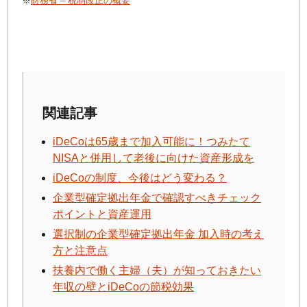
※
財務省 – 税制改正の概要
関連記事
iDeCo
は65歳まで加入可能に！つみたて
NISAと併用して老後に向けた資産形成を
iDeCo
の制度、今後はどう変わる？
企業型確定拠出年金で確認すべきチェック
ポイントと資産運用
選択制の企業型確定拠出年金 加入時の考え
方と注意点
扶養内で働く主婦（夫）が知っておきたい
年収の壁と
iDeCo
の節税効果