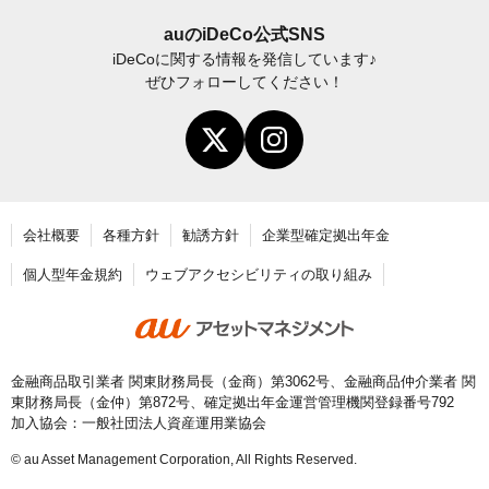
iDeCo
加入後の諸変更手続きについて
auの
iDeCo
公式SNS
iDeCo
に関する情報を発信しています♪
お申し込み後に届く書類について
ぜひフォローしてください！
年末調整・確定申告の書き方と記入例
老齢給付金の請求手続き
会社概要
各種方針
勧誘方針
企業型確定拠出年金
個人型年金規約
ウェブアクセシビリティの取り組み
金融商品取引業者 関東財務局長（金商）第3062号、金融商品仲介業者 関
東財務局長（金仲）第872号、確定拠出年金運営管理機関登録番号792
加入協会：一般社団法人資産運用業協会
© au Asset Management Corporation, All Rights Reserved.