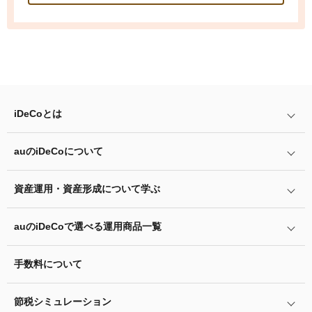
iDeCo
とは
auの
iDeCo
について
iDeCo
とは
iDeCo
のメリットと留意点
資産運用・資産形成について学ぶ
auの
iDeCo
について
掛金と拠出限度額
auの
iDeCo
の加入方法
auの
iDeCo
で選べる運用商品一覧
あなたのお金を働き者に
iDeCo
の加入条件
他社の
iDeCo
からの変更方法
マネーのレシピ
手数料について
リスク許容度診断
iDeCo
の給付金について
企業型確定拠出年金加入者の転職・退職時の移換手続き
用語集
運用商品を知ろう
脱退一時金について
節税シミュレーション
年単位拠出(掛金の納付月と金額を指定)について