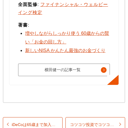
全面監修
:
ファイナンシャル・ウェルビー
イング検定
著書
:
増やしながらしっかり使う 60歳からの賢
い「お金の回し方」
新しいNISA かんたん最強のお金づくり
横田健一の記事一覧
iDeCo
は65歳まで加入可能に！つみたてNISAと併用して老後に向けた資産形成を
コツコツ投資でコツコツ暮らす