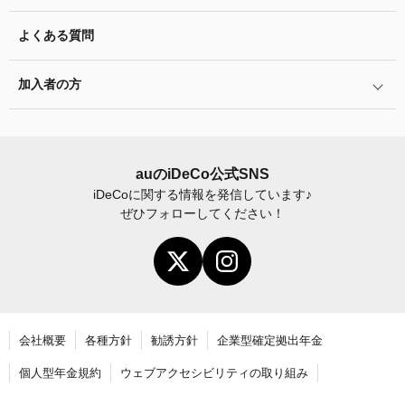
特集一覧
バランス型投資信託の選び方
iDeCo
とNISAの違い、併用がオススメな理由とは？
お申込書類の書き方と記入例
よくある質問
ふるさと納税シミュレーション
運用商品の配分方法
2024年12月制度改正のポイント
加入者サイトの使い方ガイド
加入者の方
指定運用方法について
お申し込み後の手続きの流れ
運用商品の見直し
加入者サイトの使い方ガイド
運営における役割分担・年金資産の保護
iDeCo
加入後の諸変更手続きについて
auの
iDeCo
公式SNS
iDeCo
に関する情報を発信しています♪
お申し込み後に届く書類について
ぜひフォローしてください！
年末調整・確定申告の書き方と記入例
老齢給付金の請求手続き
会社概要
各種方針
勧誘方針
企業型確定拠出年金
個人型年金規約
ウェブアクセシビリティの取り組み