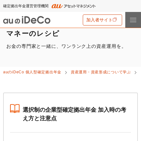
確定拠出年金運営管理機関
加入者サイト
マネーのレシピ
お金の専門家と一緒に、ワンランク上の資産運用を。
iDeCo
とは
iDeCo
とは
auの
iDeCo
について
auの
iDeCo
個人型確定拠出年金
資産運用・資産形成について学ぶ
iDeCo
のメリットと留意点
auの
iDeCo
について
掛金と拠出限度額
資産運用・資産形成について学ぶ
auの
iDeCo
の新規加入方法
iDeCo
の加入条件
あなたのお金を働き者に
他社の
iDeCo
からの変更方法
iDeCo
の給付金について
節税シミュレーション
選択制の企業型確定拠出年金 加入時の考
マネーのレシピ
企業型確定拠出年金加入者の転職・退職時の移換手続き
え方と注意点
iDeCo
とNISAの違い、併用がオススメな理由とは？
用語集
年単位拠出(掛金の納付月と金額を指定)について
手数料・商品
2024年12月制度改正のポイント
特集一覧
お申込書類の書き方と記入例