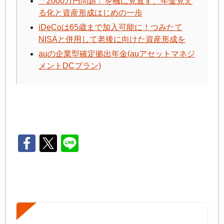
「2000万円問題」を機に見直す、年金見え
る化と資産形成はじめの一歩
iDeCo
は65歳まで加入可能に！つみたて
NISAと併用して老後に向けた資産形成を
auの企業型確定拠出年金(auアセットマネジ
メントDCプラン)