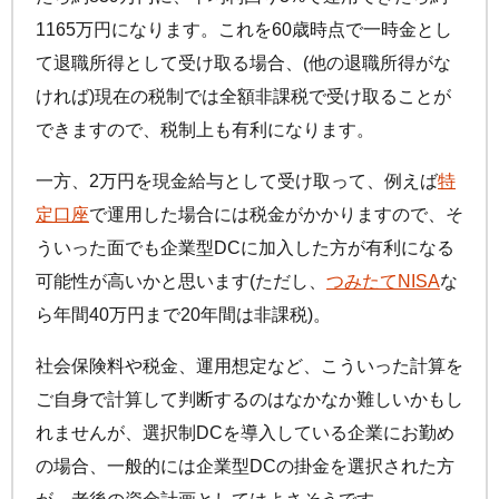
1165万円になります。これを60歳時点で一時金とし
て退職所得として受け取る場合、(他の退職所得がな
ければ)現在の税制では全額非課税で受け取ることが
できますので、税制上も有利になります。
一方、2万円を現金給与として受け取って、例えば
特
定口座
で運用した場合には税金がかかりますので、そ
ういった面でも企業型DCに加入した方が有利になる
可能性が高いかと思います(ただし、
つみたてNISA
な
ら年間40万円まで20年間は非課税)。
社会保険料や税金、運用想定など、こういった計算を
ご自身で計算して判断するのはなかなか難しいかもし
れませんが、選択制DCを導入している企業にお勤め
の場合、一般的には企業型DCの掛金を選択された方