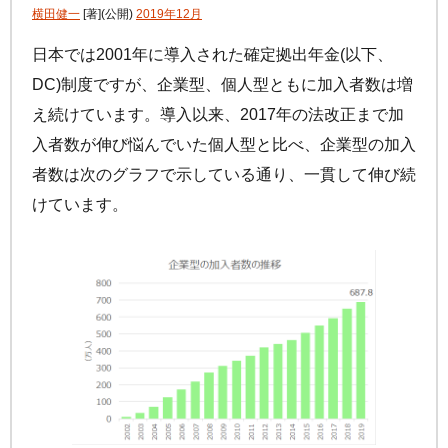
手数料について
横田健一
[著]
(公開)
2019年12月
FAQ
加入者サイトの使い方ガイド
運用商品一覧
日本では2001年に導入された確定拠出年金(以下、
お申し込み後の手続きの流れ
リスク許容度診断
DC)制度ですが、企業型、個人型ともに加入者数は増
加入者の方
運営における役割分担・年金資産の保護
え続けています。導入以来、2017年の法改正まで加
運用商品を知ろう
加入者サイトの使い方ガイド
入者数が伸び悩んでいた個人型と比べ、企業型の加入
バランス型投資信託の選び方
加入後の諸変更手続きについて
者数は次のグラフで示している通り、一貫して伸び続
運用商品の配分方法
けています。
お申し込み後に届く書類について
指定運用方法について
コラム
キャンペーン
お知らせ
年末調整・確定申告の書き方と記入例
運用商品の見直し
iDeCo
の給付金について
よくある質問