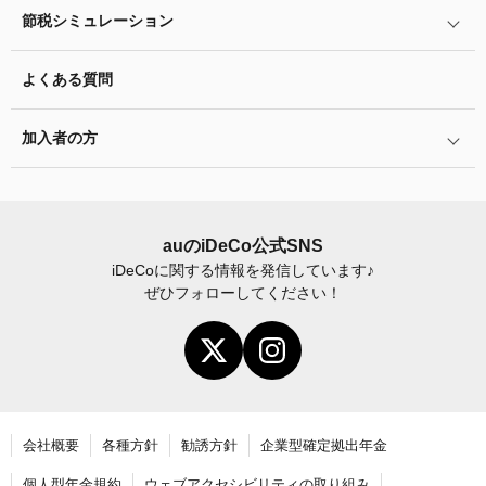
運用商品を知ろう
脱退一時金について
節税シミュレーション
年単位拠出(掛金の納付月と金額を指定)について
特集一覧
バランス型投資信託の選び方
iDeCo
とNISAの違い、併用がオススメな理由とは？
お申込書類の書き方と記入例
よくある質問
ふるさと納税シミュレーション
運用商品の配分方法
2024年12月制度改正のポイント
加入者サイトの使い方ガイド
加入者の方
指定運用方法について
お申し込み後の手続きの流れ
運用商品の見直し
加入者サイトの使い方ガイド
運営における役割分担・年金資産の保護
iDeCo
加入後の諸変更手続きについて
auの
iDeCo
公式SNS
iDeCo
に関する情報を発信しています♪
お申し込み後に届く書類について
ぜひフォローしてください！
年末調整・確定申告の書き方と記入例
老齢給付金の請求手続き
会社概要
各種方針
勧誘方針
企業型確定拠出年金
個人型年金規約
ウェブアクセシビリティの取り組み