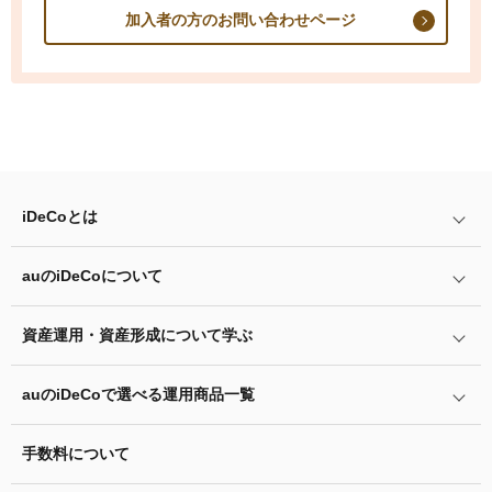
加入者の方のお問い合わせページ
iDeCo
とは
auの
iDeCo
について
iDeCo
とは
iDeCo
のメリットと留意点
資産運用・資産形成について学ぶ
auの
iDeCo
について
掛金と拠出限度額
auの
iDeCo
の加入方法
auの
iDeCo
で選べる運用商品一覧
あなたのお金を働き者に
iDeCo
の加入条件
他社の
iDeCo
からの変更方法
マネーのレシピ
手数料について
リスク許容度診断
iDeCo
の給付金について
企業型確定拠出年金加入者の転職・退職時の移換手続き
用語集