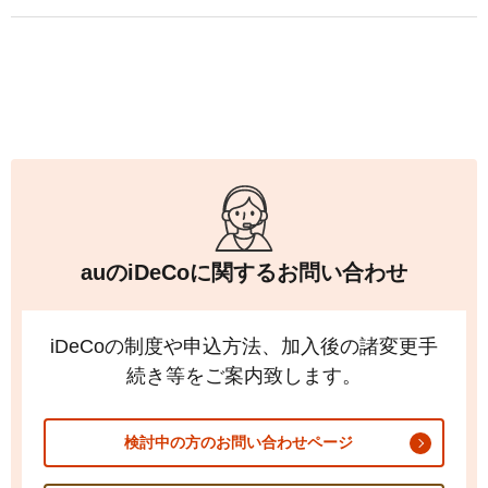
手数料について
FAQ
加入者サイトの使い方ガイド
運用商品一覧
お申し込み後の手続きの流れ
リスク許容度診断
加入者の方
運営における役割分担・年金資産の保護
運用商品を知ろう
加入者サイトの使い方ガイド
バランス型投資信託の選び方
加入後の諸変更手続きについて
運用商品の配分方法
お申し込み後に届く書類について
指定運用方法について
コラム
キャンペーン
お知らせ
年末調整・確定申告の書き方と記入例
auの
iDeCo
に関するお問い合わせ
運用商品の見直し
iDeCo
の給付金について
iDeCo
の制度や申込方法、加入後の諸変更手
よくある質問
続き等をご案内致します。
検討中の方のお問い合わせページ