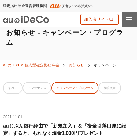
確定拠出年金運営管理機関
加入者サイト
お知らせ - キャンペーン・プログラ
ム
iDeCo
とは
iDeCo
とは
auの
iDeCo
個人型確定拠出年金
お知らせ
キャンペーン
auの
iDeCo
について
iDeCo
のメリットと留意点
auの
iDeCo
について
掛金と拠出限度額
資産運用・資産形成について学ぶ
すべて
メンテナンス
キャンペーン・プログラム
制度改正
auの
iDeCo
の新規加入方法
iDeCo
の加入条件
あなたのお金を働き者に
他社の
iDeCo
からの変更方法
iDeCo
の給付金について
節税シミュレーション
マネーのレシピ
企業型確定拠出年金加入者の転職・退職時の移換手続き
iDeCo
とNISAの違い、併用がオススメな理由とは？
2021.11.01
用語集
年単位拠出(掛金の納付月と金額を指定)について
手数料・商品
auじぶん銀行経由で「新規加入」＆「掛金引落口座に設
2024年12月制度改正のポイント
定」すると、もれなく現金1,000円プレゼント！
特集一覧
お申込書類の書き方と記入例