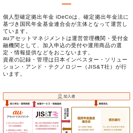
手数料について
FAQ
加入者サイトの使い方ガイド
運用商品一覧
個人型確定拠出年金
iDeCo
は、確定拠出年金法に
お申し込み後の手続きの流れ
基づき国民年金基金連合会が主体となって運営し
リスク許容度診断
加入者の方
ています。
運営における役割分担・年金資産の保護
運用商品を知ろう
auアセットマネジメントは運営管理機関・受付金
加入者サイトの使い方ガイド
融機関として、加入申込の受付や運用商品の選
バランス型投資信託の選び方
加入後の諸変更手続きについて
定・情報提供などをおこないます。
運用商品の配分方法
資産の記録・管理は日本インベスター・ソリュー
お申し込み後に届く書類について
ション・アンド・テクノロジー（JIS&T社）が行
指定運用方法について
コラム
キャンペーン
お知らせ
います。
年末調整・確定申告の書き方と記入例
運用商品の見直し
iDeCo
の給付金について
よくある質問