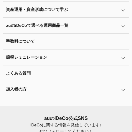
iDeCo
のメリットと留意点
資産運用・資産形成について学ぶ
auの
iDeCo
について
掛金と拠出限度額
auの
iDeCo
の加入方法
auの
iDeCo
で選べる運用商品一覧
あなたのお金を働き者に
iDeCo
の加入条件
他社の
iDeCo
からの変更方法
マネーのレシピ
手数料について
リスク許容度診断
iDeCo
の給付金について
企業型確定拠出年金加入者の転職・退職時の移換手続き
用語集
運用商品を知ろう
脱退一時金について
節税シミュレーション
年単位拠出(掛金の納付月と金額を指定)について
特集一覧
バランス型投資信託の選び方
iDeCo
とNISAの違い、併用がオススメな理由とは？
お申込書類の書き方と記入例
よくある質問
ふるさと納税シミュレーション
運用商品の配分方法
2024年12月制度改正のポイント
加入者サイトの使い方ガイド
加入者の方
指定運用方法について
お申し込み後の手続きの流れ
運用商品の見直し
加入者サイトの使い方ガイド
運営における役割分担・年金資産の保護
iDeCo
加入後の諸変更手続きについて
auの
iDeCo
公式SNS
iDeCo
に関する情報を発信しています♪
お申し込み後に届く書類について
ぜひフォローしてください！