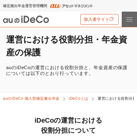
確定拠出年金運営管理機関
加入者サイト
運営における役割分担・年金資
iDeCo
とは
産の保護
iDeCo
とは
auの
iDeCo
について
auの
iDeCo
の運営における役割分担と、年金資産の保護
iDeCo
のメリットと留意点
については以下のとおり行っています。
auの
iDeCo
について
掛金と拠出限度額
資産運用・資産形成について学ぶ
auの
iDeCo
の新規加入方法
iDeCo
の加入条件
auの
iDeCo
個人型確定拠出年金
iDeCo
とは
運営における役割分担
あなたのお金を働き者に
他社の
iDeCo
からの変更方法
iDeCo
の給付金について
節税シミュレーション
マネーのレシピ
企業型確定拠出年金加入者の転職・退職時の移換手続き
iDeCo
とNISAの違い、併用がオススメな理由とは？
iDeCo
の運営における
用語集
年単位拠出(掛金の納付月と金額を指定)について
手数料・商品
2024年12月制度改正のポイント
役割分担について
特集一覧
お申込書類の書き方と記入例