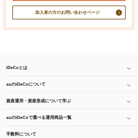
加入者の方のお問い合わせページ
iDeCo
とは
auの
iDeCo
について
iDeCo
とは
iDeCo
のメリットと留意点
資産運用・資産形成について学ぶ
auの
iDeCo
について
掛金と拠出限度額
auの
iDeCo
の加入方法
auの
iDeCo
で選べる運用商品一覧
あなたのお金を働き者に
iDeCo
の加入条件
他社の
iDeCo
からの変更方法
マネーのレシピ
手数料について
リスク許容度診断
iDeCo
の給付金について