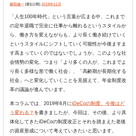
手数料について
横田健一
[著]
(公開)
2019年11月
FAQ
加入者サイトの使い方ガイド
運用商品一覧
「人生100年時代」という言葉が広まる中、これまで
お申し込み後の手続きの流れ
リスク許容度診断
の定年退職で完全に仕事から離れるというスタイルか
加入者の方
運営における役割分担・年金資産の保護
ら、働き方を変えながらも、より長く働き続けていく
運用商品を知ろう
加入者サイトの使い方ガイド
というスタイルにシフトしていく可能性が今後ますま
バランス型投資信託の選び方
加入後の諸変更手続きについて
す高まっていくのではないでしょうか。このような社
運用商品の配分方法
会情勢の変化、つまり「より多くの人が、これまでよ
お申し込み後に届く書類について
指定運用方法について
コラム
キャンペーン
お知らせ
り長く多様な形で働く社会」、「高齢期が長期化する
年末調整・確定申告の書き方と記入例
社会」へと変化していくことを見据えて、年金制度改
運用商品の見直し
iDeCo
の給付金について
革の議論が進んでいます。
よくある質問
本コラムでは、2019年6月に
iDeCo
の制度、今後はど
う変わる？
を書きましたが、今回は、その後、より具
体化してきた
iDeCo
の制度改正とそれを踏まえた老後
の資産形成について考えていきたいと思います。