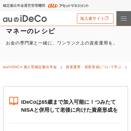
確定拠出年金運営管理機関
加入者サイト
マネーのレシピ
お金の専門家と一緒に、ワンランク上の資産運用を。
iDeCo
とは
iDeCo
とは
auの
iDeCo
について
auの
iDeCo
個人型確定拠出年金
資産運用・資産形成について学ぶ
iDeCo
のメリットと留意点
auの
iDeCo
について
掛金と拠出限度額
資産運用・資産形成について学ぶ
auの
iDeCo
の新規加入方法
iDeCo
の加入条件
あなたのお金を働き者に
他社の
iDeCo
からの変更方法
iDeCo
の給付金について
節税シミュレーション
iDeCo
は65歳まで加入可能に！つみたて
マネーのレシピ
企業型確定拠出年金加入者の転職・退職時の移換手続き
NISAと併用して老後に向けた資産形成を
iDeCo
とNISAの違い、併用がオススメな理由とは？
用語集
年単位拠出(掛金の納付月と金額を指定)について
手数料・商品
2024年12月制度改正のポイント
特集一覧
お申込書類の書き方と記入例