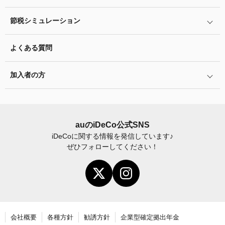
企業型確定拠出年金加入者の転職・退職時の移換手続き
用語集
運用商品を知ろう
脱退一時金について
節税シミュレーション
年単位拠出(掛金の納付月と金額を指定)について
特集一覧
バランス型投資信託の選び方
iDeCo
とNISAの違い、併用がオススメな理由とは？
お申込書類の書き方と記入例
よくある質問
ふるさと納税シミュレーション
運用商品の配分方法
2024年12月制度改正のポイント
加入者サイトの使い方ガイド
加入者の方
指定運用方法について
お申し込み後の手続きの流れ
運用商品の見直し
加入者サイトの使い方ガイド
運営における役割分担・年金資産の保護
iDeCo
加入後の諸変更手続きについて
auの
iDeCo
公式SNS
iDeCo
に関する情報を発信しています♪
お申し込み後に届く書類について
ぜひフォローしてください！
年末調整・確定申告の書き方と記入例
老齢給付金の請求手続き
会社概要
各種方針
勧誘方針
企業型確定拠出年金