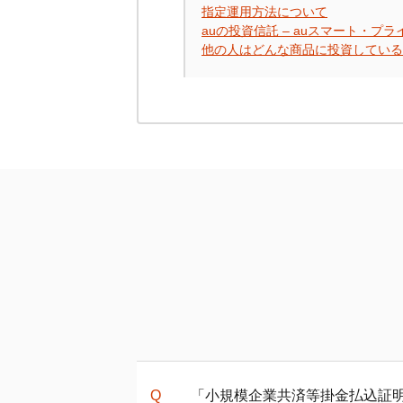
指定運用方法について
auの投資信託 – auスマート・プ
他の人はどんな商品に投資している
「小規模企業共済等掛金払込証