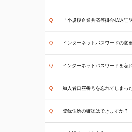
iDeCo
の掛金の納付方法を個人払
「小規模企業共済等掛金払込証
込証明書」が登録の住所に送付
10月以降に初回の掛金の拠出を
月から翌年1月までの各月に追加
マイナポータルでの受け取り方
インターネットパスワードの変
ださい。
※国民年金基金連合会作成のPD
また、登録住所の相違等により
は、よくある質問（FAQ）の「
JIS&T確定拠出年金インターネ
インターネットパスワードを忘
か？
」をご確認ください。
す。
※掛金の納付方法を事業主払い
インターネットパスワードは、
加入者口座番号を忘れてしまっ
上記のお知らせがお手元にない
スワード再設定」を行ってくだ
関連ページ
加入者口座番号は、口座開設時
iDeCo
加入者の年末調整・確定申
登録住所の確認はできますか？
記載されています。
上記のお知らせがお手元にない
ため、お名前、生年月日、基礎