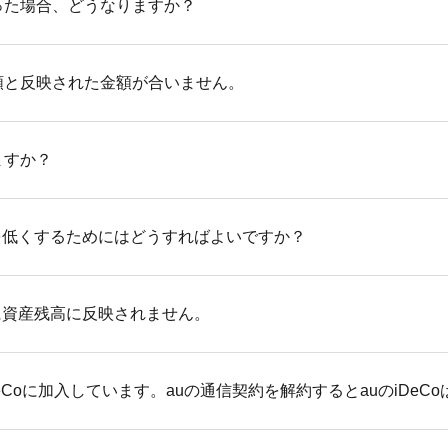
った場合、どうなりますか？
「お取引状況のお知らせ」については再発行はできませんので
uの
iDeCo
加入者サイト 使い方ガイドの「登録情報を確認する
った場合、「還付申告」を行うことで納めすぎた所得税を還付
額と反映された金額が合いません。
o
の掛金を拠出した年の翌年1月1日から5年以内なら申告が可
から還付申告用の書類を作成できます。
および運用中にはかかりませんが、国民年金基金連合会や事務
ますか？
いのは、これらの手数料が差し引かれたうえで拠出され、運用
000円の場合
クを低減した運用商品もお選びいただけます。
を低くするためにはどうすればよいですか？
829円と収納時手数料105円を負担いただくため、20,066円
型の定期預金と投資信託がお選びいただけます。投資信託は運
に資産残高に反映されません。
税込）
起こす可能性もあります。
5円と事務委託先金融機関の口座管理手数料66円を負担いただく
可能性を小さくするためには、長期・積立・分散を意識して運
いて
された掛金は、所定の流れを経て画面に反映いたします。
eCo
に加入しています。auの通信契約を解約するとauの
iDeCo
から約13営業日後に現金として反映され、その後約3営業日後に
流れ
をご確認ください。