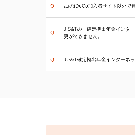
他社の携帯会社に変更されてもa
iDeCo
の手数料について
auの
関連ページ
iDeCo
加入者サイト以外で
なお、auの通信契約ありではな
auの
iDeCo
運営における役割分担
投資信託と定期預金、どっちがい
のでご注意ください。
投資信託とは？
関連ページ
auの
iDeCo
加入者サイト以外で
ドルコスト平均法とは
JIS&Tの「確定拠出年金イン
銀行口座から引き落とされた金額
さい。
投資戦略の基本「分散投資」とは
更ができません。
掛金の配分を指定する方法がわか
関連ページ
Pontaポイントについて
JIS&Tのコールセンターにご連
JIS&T確定拠出年金インター
関連ページ
JIS&Tとは何ですか？
TEL：
045-650-2525
auの
iDeCo
の運営における役割分
午前9:00～午後9:00
JIS&Tのコールセンターにご連
（土日・祝日・年末年始12/31～
TEL：
045-650-2525
午前9:00～午後9:00
（土日・祝日・年末年始12/31～
関連ページ
JIS&Tとは何ですか？
JIS&T確定拠出年金インターネ