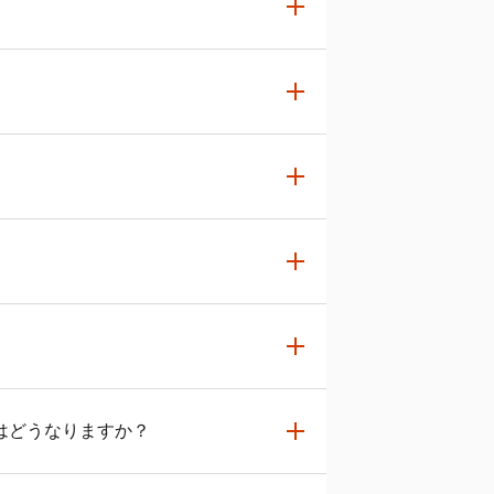
、ご了承ください。
」
をご確認ください。
することができます。
能です。確定申告書と同様に、国税庁の
委託先金融機関に支払う事務費用をご負
商品が購入されているためです。
が拠出されます。
用の成果によって期待以上のリターンを
ため、22,829円が拠出されます。
用商品の配分を決めることが大切になり
はどうなりますか？
指定した商品の購入が完了します。詳し