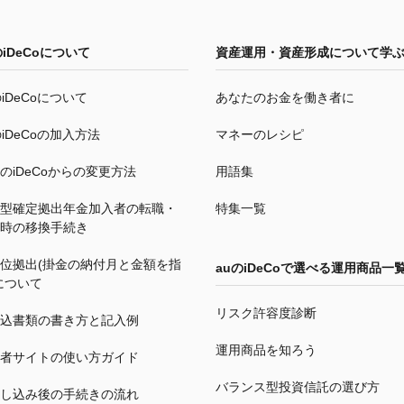
の
iDeCo
について
資産運用・資産形成について学
の
iDeCo
について
あなたのお金を働き者に
の
iDeCo
の加入方法
マネーのレシピ
の
iDeCo
からの変更方法
用語集
型確定拠出年金加入者の転職・
特集一覧
時の移換手続き
位拠出(掛金の納付月と金額を指
auの
iDeCo
で選べる運用商品一
について
リスク許容度診断
込書類の書き方と記入例
運用商品を知ろう
者サイトの使い方ガイド
バランス型投資信託の選び方
し込み後の手続きの流れ