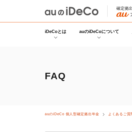
確定拠
iDeCo
とは
auの
iDeCo
について
FAQ
auの
iDeCo
個人型確定拠出年金
よくあるご質問