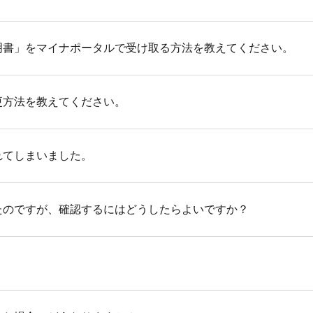
い(口座振替)している場合は、毎年10月下旬頃に国民年金基
明書」をマイナポータルで受け取る方法を教えてください。
されます。
開始した場合や掛金額の変更・加入者資格喪失等により前月まで
発行されます。発送の詳細なスケジュールにつきましては、au
法については「
iDeCo
オンライン手続きサービス サービス利用
更方法を教えてください。
Fファイルが開きます。
証明書が届いていない場合は、お手数ですが再発行手続きをお
小規模企業共済掛金等控除証明書を紛失してしまったのですが
ットサービスサイト
にて「パスワード再発行」または「パス
れてしまいました。
にしている場合や、掛金拠出のない場合には送付されません。
口座開設時に送付される「パスワード設定のお知らせ」に記載
たのですが、確認するにはどうしたらよいですか？
場合は、
JIS&T確定拠出年金インターネットサービスサイト
さい。
に送付される「口座開設のお知らせ」、または年１回定期的に
告の書き方と記入例
場合は、
auの
iDeCo
カスタマーサービスセンター
までお問い合
年金番号等をお伺いさせていただきますので、ご了承ください