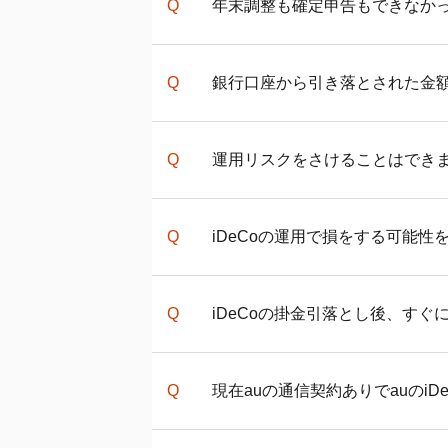
年末調整も確定申告もできなか
なお、「口座開設のお知らせ」
登録住所の確認方法については
a
年末調整も確定申告もできなか
銀行口座から引き落とされた金
確定申告期間に関係なく、
iDeC
「
確定申告書等作成コーナー
」
運営管理機関の手数料は加入時
運用リスクをさけることはでき
担いただきます。金額が合わな
関連ページ
＜加入者・移換金なし＞掛金 23,
元本確保型の定期預金や、リス
iDeCo
の運用で損をする可能性
確定申告の書き方
〇初回拠出時：2,934円（税込）
国民基金連合会の加入時手数料2,
iDeCo
の運用商品では元本確保
iDeCo
の掛金引落とし後、すぐ
〇2回目以降の拠出時：171円（
関連ページ
得られる可能性も、
元本
割れを
国民基金連合会の収納時手数料10
auの
iDeCo
で選べる運用商品一覧
投資信託でなるべく元本割れの
バランス型投資信託の選び方につ
ます。
ご指定の銀行口座から引き落と
現在auの通信契約ありでauの
iD
通常、掛金引落日(毎月26日)
くは、
お申し込み後の手続きの
関連ページ