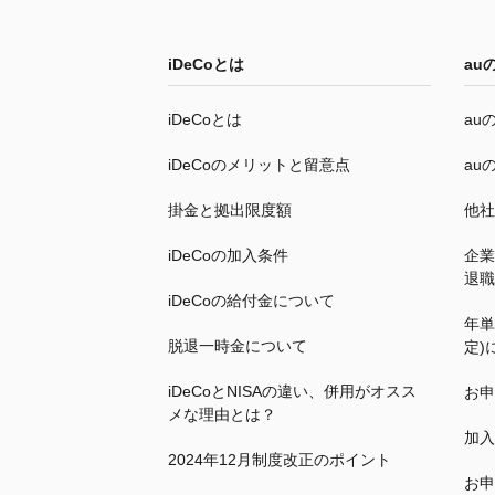
iDeCo
とは
au
iDeCo
とは
au
iDeCo
のメリットと留意点
au
掛金と拠出限度額
他社
iDeCo
の加入条件
企業
退職
iDeCo
の給付金について
年単
脱退一時金について
定)
iDeCo
とNISAの違い、併用がオスス
お申
メな理由とは？
加入
2024年12月制度改正のポイント
お申