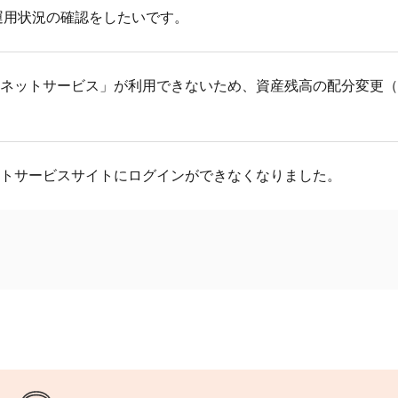
uの
iDeCo
を引き続きご利用いただけます。
運用状況の確認をしたいです。
くなるため「auの投資信託」の保有残高に応じて還元されるPo
・年金資産の保護
い？自分にあった資産運用の選び方
運用状況の確認をしたい場合は、
JIS&T確定拠出年金インター
ターネットサービス」が利用できないため、資産残高の配分変更
と反映された金額が合いません。
りません。
絡ください。
ネットサービスサイトにログインができなくなりました。
担と年金資産の保護について
絡ください。
1/3を除きます）
1/3を除きます）
ットサービスサイト