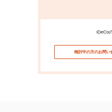
関連ページ
JIS&Tとは何ですか？
auの
iDeCo
個人型確定拠出年金の
JIS&T(日本インベスター・ソリ
iDeCo
検討中の方のお問い