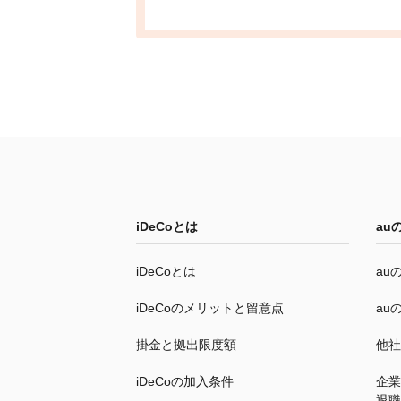
iDeCo
とは
au
iDeCo
とは
au
iDeCo
のメリットと留意点
au
掛金と拠出限度額
他社
iDeCo
の加入条件
企業
退職