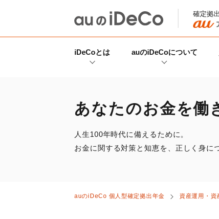
確定拠
iDeCo
とは
auの
iDeCo
について
あなたのお金を働
人生100年時代に備えるために。
お金に関する対策と知恵を、正しく身に
auの
iDeCo
個人型確定拠出年金
資産運用・資