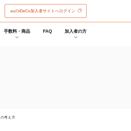
auの
iDeCo
加入者サイト
へログイン
手数料・商品
FAQ
加入者の方
クの考え方