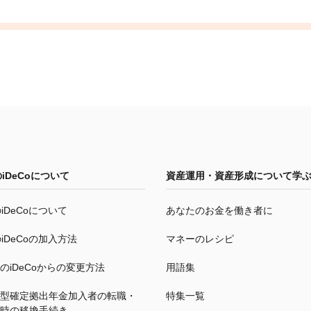
の
iDeCo
について
資産運用・資産形成について学
の
iDeCo
について
あなたのお金を働き者に
の
iDeCo
の加入方法
マネーのレシピ
の
iDeCo
からの変更方法
用語集
型確定拠出年金加入者の転職・
特集一覧
時の移換手続き