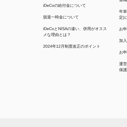
iDeCo
の給付金について
年単
脱退一時金について
定)
iDeCo
とNISAの違い、併用がオスス
お申
メな理由とは？
加入
2024年12月制度改正のポイント
お申
運営
保護