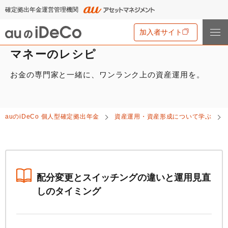
確定拠出年金運営管理機関
加入者サイト
マネーのレシピ
お金の専門家と一緒に、ワンランク上の資産運用を。
iDeCo
とは
iDeCo
とは
auの
iDeCo
について
auの
iDeCo
個人型確定拠出年金
資産運用・資産形成について学ぶ
iDeCo
のメリットと留意点
auの
iDeCo
について
掛金と拠出限度額
資産運用・資産形成について学ぶ
auの
iDeCo
の新規加入方法
iDeCo
の加入条件
あなたのお金を働き者に
他社の
iDeCo
からの変更方法
iDeCo
の給付金について
節税シミュレーション
配分変更とスイッチングの違いと運用見直
マネーのレシピ
企業型確定拠出年金加入者の転職・退職時の移換手続き
しのタイミング
iDeCo
とNISAの違い、併用がオススメな理由とは？
用語集
年単位拠出(掛金の納付月と金額を指定)について
手数料・商品
2024年12月制度改正のポイント
特集一覧
お申込書類の書き方と記入例