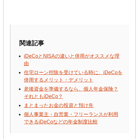
関連記事
iDeCo
とNISAの違いと併用がオススメな理
由
住宅ローン控除を受けている時に、
iDeCo
を
併用するメリット・デメリット
老後資金を準備するなら、個人年金保険？
それとも
iDeCo
？
まとまったお金の投資と預け先
個人事業主・自営業・フリーランスが利用
できる
iDeCo
などの年金制度比較