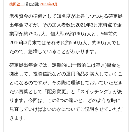
手数料について
横田健一
[著]
(公開)
2021年9月
FAQ
加入者サイトの使い方ガイド
運用商品一覧
老後資金の準備として知名度が上昇しつつある確定拠
お申し込み後の手続きの流れ
リスク許容度診断
出年金ですが、その加入者数は2021年3月末時点で企
加入者の方
運営における役割分担・年金資産の保護
業型が約750万人、個人型が約190万人と、5年前の
運用商品を知ろう
加入者サイトの使い方ガイド
2016年3月末ではそれぞれ約550万人、約30万人でし
バランス型投資信託の選び方
加入後の諸変更手続きについて
たので、急増していることがわかります。
運用商品の配分方法
お申し込み後に届く書類について
確定拠出年金では、定期的に(一般的には毎月)掛金を
指定運用方法について
コラム
キャンペーン
お知らせ
年末調整・確定申告の書き方と記入例
拠出して、投資信託などの運用商品を購入していくこ
運用商品の見直し
とになるのですが、その際に理解しておいていただき
iDeCo
の給付金について
たい言葉として「配分変更」と「スイッチング」があ
よくある質問
ります。今回は、この2つの違いと、どのような時に
見直していけばよいのかについてご説明させていただ
きます。