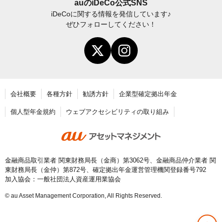
iDeCo
加入後の諸変更手続きについて
auの
iDeCo
公式SNS
iDeCo
に関する情報を発信しています♪
お申し込み後に届く書類について
ぜひフォローしてください！
年末調整・確定申告の書き方と記入例
老齢給付金の請求手続き
会社概要
各種方針
勧誘方針
企業型確定拠出年金
個人型年金規約
ウェブアクセシビリティの取り組み
金融商品取引業者 関東財務局長（金商）第3062号、金融商品仲介業者 関
東財務局長（金仲）第872号、確定拠出年金運営管理機関登録番号792
加入協会：一般社団法人資産運用業協会
© au Asset Management Corporation, All Rights Reserved.