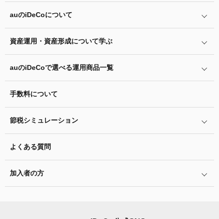
auの
iDeCo
について
iDeCo
とは
iDeCo
のメリットと留意点
資産運用・資産形成について学ぶ
auの
iDeCo
について
掛金と拠出限度額
auの
iDeCo
の加入方法
auの
iDeCo
で選べる運用商品一覧
あなたのお金を働き者に
iDeCo
の加入条件
他社の
iDeCo
からの変更方法
マネーのレシピ
手数料について
リスク許容度診断
iDeCo
の給付金について
企業型確定拠出年金加入者の転職・退職時の移換手続き
用語集
運用商品を知ろう
脱退一時金について
節税シミュレーション
年単位拠出(掛金の納付月と金額を指定)について
特集一覧
バランス型投資信託の選び方
iDeCo
とNISAの違い、併用がオススメな理由とは？
お申込書類の書き方と記入例
よくある質問
ふるさと納税シミュレーション
運用商品の配分方法
2024年12月制度改正のポイント
加入者サイトの使い方ガイド
加入者の方
指定運用方法について
お申し込み後の手続きの流れ
運用商品の見直し
加入者サイトの使い方ガイド
運営における役割分担・年金資産の保護