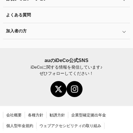
年単位拠出(掛金の納付月と金額を指定)について
特集一覧
バランス型投資信託の選び方
iDeCo
とNISAの違い、併用がオススメな理由とは？
お申込書類の書き方と記入例
よくある質問
ふるさと納税シミュレーション
運用商品の配分方法
2024年12月制度改正のポイント
加入者サイトの使い方ガイド
加入者の方
指定運用方法について
お申し込み後の手続きの流れ
運用商品の見直し
加入者サイトの使い方ガイド
運営における役割分担・年金資産の保護
iDeCo
加入後の諸変更手続きについて
auの
iDeCo
公式SNS
iDeCo
に関する情報を発信しています♪
お申し込み後に届く書類について
ぜひフォローしてください！
年末調整・確定申告の書き方と記入例
老齢給付金の請求手続き
会社概要
各種方針
勧誘方針
企業型確定拠出年金
個人型年金規約
ウェブアクセシビリティの取り組み