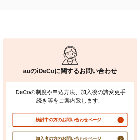
加入いただけます。au以外の携帯キャリアやMVNOを
ご利用のお客さまも
iDeCo
の加入条件を満たしていれ
関連ページ
ばご加入いただけます。
iDeCo
の掛金額と拠出限度額について
関連ページ
iDeCo
の加入条件
iDeCo
の加入方法
関連ページ
iDeCo
の加入条件
auの
iDeCo
に関するお問い合わせ
auの
iDeCo
が選ばれる4つの特長
iDeCo
の制度や申込方法、加入後の諸変更手
続き等をご案内致します。
検討中の方のお問い合わせページ
加入者の方のお問い合わせページ