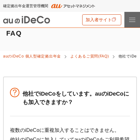
確定拠出年金運営管理機関
加入者サイト
FAQ
iDeCo
とは
auの
iDeCo
個人型確定拠出年金
よくあるご質問(FAQ)
他社で
iDeC
iDeCo
とは
auの
iDeCo
について
iDeCo
のメリットと留意点
auの
iDeCo
について
掛金と拠出限度額
資産運用・資産形成について学ぶ
auの
iDeCo
の新規加入方法
他社で
iDeCo
をしています。auの
iDeCo
に
iDeCo
の加入条件
あなたのお金を働き者に
も加入できますか？
他社の
iDeCo
からの変更方法
iDeCo
の給付金について
節税シミュレーション
マネーのレシピ
企業型確定拠出年金加入者の転職・退職時の移換手続き
iDeCo
とNISAの違い、併用がオススメな理由とは？
用語集
年単位拠出(掛金の納付月と金額を指定)について
手数料・商品
2024年12月制度改正のポイント
複数の
iDeCo
に重複加入することはできません。
特集一覧
お申込書類の書き方と記入例
他社の
iDeCo
に加入していてauの
iDeCo
をご利用希望