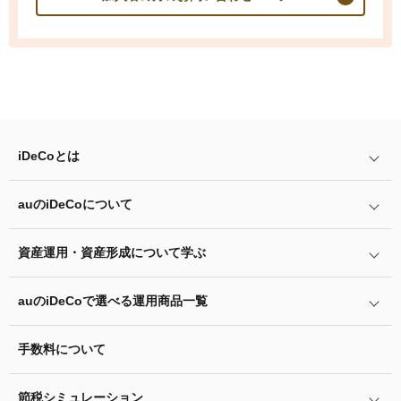
iDeCo
とは
auの
iDeCo
について
iDeCo
とは
iDeCo
のメリットと留意点
資産運用・資産形成について学ぶ
auの
iDeCo
について
掛金と拠出限度額
auの
iDeCo
の加入方法
auの
iDeCo
で選べる運用商品一覧
あなたのお金を働き者に
iDeCo
の加入条件
他社の
iDeCo
からの変更方法
マネーのレシピ
手数料について
リスク許容度診断
iDeCo
の給付金について
企業型確定拠出年金加入者の転職・退職時の移換手続き
用語集
運用商品を知ろう
脱退一時金について
節税シミュレーション