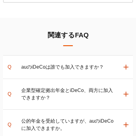
関連するFAQ
auの
iDeCo
は誰でも加入できますか？
原則65歳未満の国民年金被保険者であれば加入いただ
企業型確定拠出年金と
iDeCo
、両方に加入
けます。
できますか？
60歳以上の方は、国民年金の第2号被保険者又は国民
年金の任意加入被保険者であれば
iDeCo
に加入いただ
けます。
企業型確定拠出年金に加入されている方も、以下2点の
公的年金を受給していますが、auの
iDeCo
詳しくは、
iDeCo
の加入条件
をご覧ください。
条件を満たすことで、原則、
iDeCo
に加入できます。
に加入できますか。