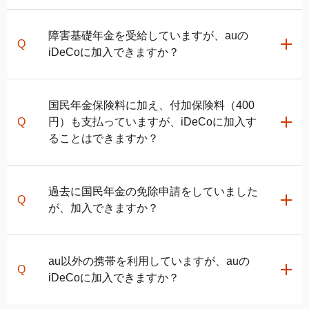
企業型DCの
マッチング拠出
を利用していない
企業型確定拠出年金の事業主掛金とDB等の他制度
制度上、ご加入いただけません。
掛金相当額と
障害基礎年金を受給していますが、auの
iDeCo
の掛金の合計額が各月の拠出
限度額の範囲内での各月拠出となっている
iDeCo
に加入できますか？
月額5.5万円（
iDeCo
の掛金額は月額2万円が上
限）
障害基礎年金の受給者は、保険料の法定免除に該当す
国民年金保険料に加え、付加保険料（400
る方ですのでご加入いただけます。
円）も支払っていますが、
iDeCo
に加入す
ることはできますか？
関連ページ
iDeCo
の加入条件
iDeCo
に加入できます。1号被保険者は国民年金基金の
iDeCo
の掛金と拠出限度額
過去に国民年金の免除申請をしていました
掛金及び付加保険料と
iDeCo
の掛金を合わせて月額
auの企業型確定拠出年金(DC)プラン
が、加入できますか？
68,000円まで拠出できます。
iDeCo
の掛金は1,000円単
位なので、付加保険料を納付している場合、国民年金
基金と
iDeCo
の掛金の合計では月額67,000円が拠出限
過去に免除を受けていても現在国民年金をお支払いい
au以外の携帯を利用していますが、auの
度額になります。
ただいている方はご加入頂けます。詳しくは
auの
iDeCo
に加入できますか？
iDeCo
カスタマーサービスセンター
までご確認くださ
い。