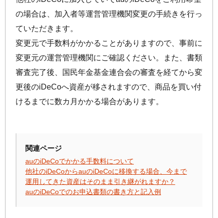
手数料について
FAQ
の場合は、加入者等運営管理機関変更の手続きを行っ
加入者サイトの使い方ガイド
運用商品一覧
ていただきます。
お申し込み後の手続きの流れ
リスク許容度診断
変更元で手数料がかかることがありますので、事前に
加入者の方
運営における役割分担・年金資産の保護
運用商品を知ろう
変更元の運営管理機関にご確認ください。また、書類
加入者サイトの使い方ガイド
審査完了後、国民年金基金連合会の審査を経てから変
バランス型投資信託の選び方
加入後の諸変更手続きについて
更後の
iDeCo
へ資産が移されますので、商品を買い付
運用商品の配分方法
けるまでに数カ月かかる場合があります。
お申し込み後に届く書類について
指定運用方法について
コラム
キャンペーン
お知らせ
年末調整・確定申告の書き方と記入例
運用商品の見直し
iDeCo
の給付金について
関連ページ
auの
iDeCo
でかかる手数料について
よくある質問
他社の
iDeCo
からauの
iDeCo
に移換する場合、今まで
運用してきた資産はそのまま引き継がれますか？
auの
iDeCo
でのお申込書類の書き方と記入例