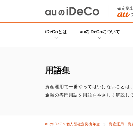
確定拠
iDeCo
とは
auの
iDeCo
について
用語集
資産運用で一番やってはいけないことは
金融の専門用語を用語をやさしく解説し
auの
iDeCo
個人型確定拠出年金
資産運用・資