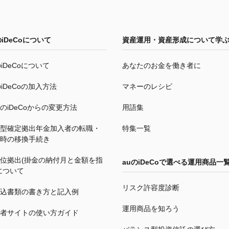
の
iDeCo
について
資産運用・資産形成について学
の
iDeCo
について
あなたのお金を働き者に
の
iDeCo
の加入方法
マネーのレシピ
の
iDeCo
からの変更方法
用語集
型確定拠出年金加入者の転職・
特集一覧
時の移換手続き
位拠出(掛金の納付月と金額を指
auの
iDeCo
で選べる運用商品一
について
リスク許容度診断
込書類の書き方と記入例
運用商品を知ろう
者サイトの使い方ガイド