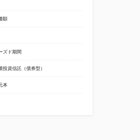
価額
ーズド期間
債投資信託（債券型）
元本