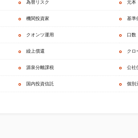
為替リスク
元本
機関投資家
基準
クオンツ運用
口数
繰上償還
クロ
源泉分離課税
公社
国内投資信託
個別