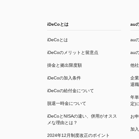
iDeCo
とは
au
iDeCo
とは
au
iDeCo
のメリットと留意点
au
掛金と拠出限度額
他社
iDeCo
の加入条件
企業
退職
iDeCo
の給付金について
年単
脱退一時金について
定)
iDeCo
とNISAの違い、併用がオスス
お申
メな理由とは？
加入
2024年12月制度改正のポイント