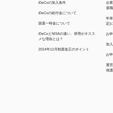
iDeCo
の加入条件
企業
退職
iDeCo
の給付金について
年単
脱退一時金について
定)
iDeCo
とNISAの違い、併用がオスス
お申
メな理由とは？
加入
2024年12月制度改正のポイント
お申
運営
保護