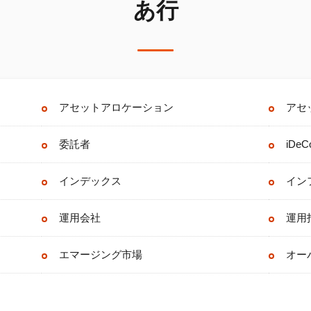
あ行
アセットアロケーション
アセ
委託者
iDeC
インデックス
イン
運用会社
運用
エマージング市場
オー