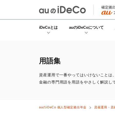
確定拠
iDeCo
とは
auの
iDeCo
について
用語集
資産運用で一番やってはいけないことは
金融の専門用語を用語をやさしく解説し
auの
iDeCo
個人型確定拠出年金
資産運用・資