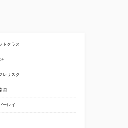
ットクラス
o
+
フレリスク
指図
バーレイ