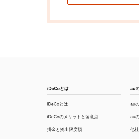
iDeCo
とは
au
iDeCo
とは
au
iDeCo
のメリットと留意点
au
掛金と拠出限度額
他社