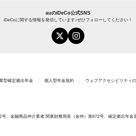
auの
iDeCo
公式SNS
iDeCo
に関する情報を発信しています♪
ぜひフォローしてください！
業型確定拠出年金
個人型年金規約
ウェブアクセシビリティ
2号、金融商品仲介業者 関東財務局長（金仲）第872号、確定拠出年金