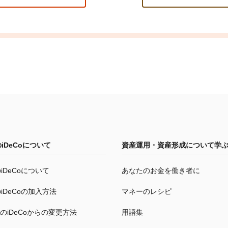
の
iDeCo
について
資産運用・資産形成について学
の
iDeCo
について
あなたのお金を働き者に
の
iDeCo
の加入方法
マネーのレシピ
の
iDeCo
からの変更方法
用語集