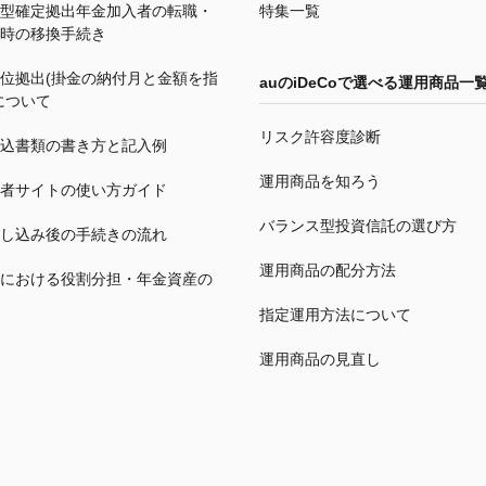
型確定拠出年金加入者の転職・
特集一覧
時の移換手続き
位拠出(掛金の納付月と金額を指
auの
iDeCo
で選べる運用商品一
について
リスク許容度診断
込書類の書き方と記入例
運用商品を知ろう
者サイトの使い方ガイド
バランス型投資信託の選び方
し込み後の手続きの流れ
運用商品の配分方法
における役割分担・年金資産の
指定運用方法について
運用商品の見直し