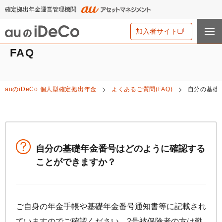
確定拠出年金運営管理機関
加入者サイト
FAQ
iDeCo
とは
auの
iDeCo
個人型確定拠出年金
よくあるご質問(FAQ)
自分の基礎
iDeCo
とは
auの
iDeCo
について
iDeCo
のメリットと留意点
auの
iDeCo
について
掛金と拠出限度額
資産運用・資産形成について学ぶ
auの
iDeCo
の新規加入方法
自分の基礎年金番号はどのように確認する
iDeCo
の加入条件
あなたのお金を働き者に
ことができますか？
他社の
iDeCo
からの変更方法
iDeCo
の給付金について
節税シミュレーション
マネーのレシピ
企業型確定拠出年金加入者の転職・退職時の移換手続き
iDeCo
とNISAの違い、併用がオススメな理由とは？
用語集
年単位拠出(掛金の納付月と金額を指定)について
手数料・商品
2024年12月制度改正のポイント
ご自身の年金手帳や基礎年金番号通知書等に記載され
特集一覧
お申込書類の書き方と記入例
ていますのでご確認ください。2号被保険者の方は勤