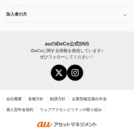
所情報及び掛金引落口座を新たに登録申請する際、事業主さ
運用商品の配分方法
2024年12月制度改正のポイント
まに記入いただきます。
加入者サイトの使い方ガイド
加入者の方
指定運用方法について
お申し込み後の手続きの流れ
運用商品の見直し
加入者サイトの使い方ガイド
運営における役割分担・年金資産の保護
公務員（共済組合員）の方の届出書類
iDeCo
加入後の諸変更手続きについて
auの
iDeCo
公式SNS
iDeCo
に関する情報を発信しています♪
お申し込み後に届く書類について
ぜひフォローしてください！
勤務先の共済組合を通じて掛金を事業主払込で納付す
る場合は、会社側であらかじめ「事業所登録（事前登
年末調整・確定申告の書き方と記入例
録）」の手続きを行ってもらう必要があります。
この登録が完了していないと、事業主払込で納付する
老齢給付金の請求手続き
ことができません。事業所登録の詳細は、「
共済組合
員を擁する事業所の留意点
」をご確認ください。
会社概要
各種方針
勧誘方針
企業型確定拠出年金
記
個人型年金規約
ウェブアクセシビリティの取り組み
入
届出書類
要
領