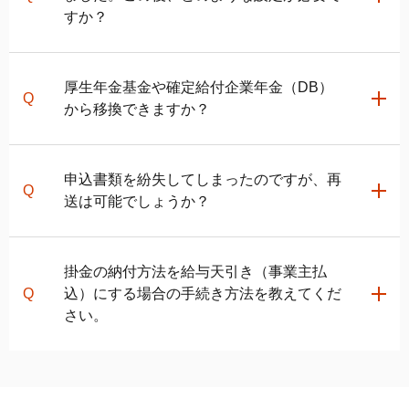
「口座開設のお知らせ」は、お申し込みしてから1～2
すか？
ヵ月後に到着致します。
関連ページ
関連ページ
「口座開設のお知らせ」に記載の加入者口座番号と別
書類申込の場合
厚生年金基金や確定給付企業年金（DB）
途届く「パスワード設定のお知らせ」に記載のパスワ
auの
iDeCo
でのお申し込み書類の書き方と記入例
企業型確定拠出年金加入者の転職・退職時の移換手続き
から移換できますか？
他社の
iDeCo
からauの
iDeCo
に移換する場合、今まで運
ードを用いて
JIS&T確定拠出年金インターネットサー
の方法
「口座開設のお知らせ」は、お申し込みしてから1ヵ月
用してきた資産はそのまま引き継がれますか？
ビスサイト
にログインし、掛金の配分指定を行って
会社を退職後、企業型確定拠出年金の手続きを何もして
半～2ヵ月半後に到着致します。
他社で
iDeCo
をしています。auの
iDeCo
にも加入できま
いなかったところ、国民年金基金連合会に仮預かりした
ください。
勤務先が当該制度を廃止した場合や当該制度を実施し
すか？
申込書類を紛失してしまったのですが、再
という「自動移換通知」が届きました。自動移換とは何
配分の指定方法は、使い方ガイドの
「掛金の配分を指
ている勤務先を退職した場合に移換できるケースがあ
ですか？
送は可能でしょうか？
定・変更する」ページ
をご確認ください。
ります。これらの制度からの移換を希望される場合、
企業型確定拠出年金からの移換や他社の
iDeCo
から変
auの
iDeCo
カスタマーサービスセンター
にご相談くだ
更の場合は、加入手続きの他に移換・変更手続きがあ
運用がはじまりましたら、
auの
iDeCo
加入者サイト
に
さい。
りますので、さらに1～2ヵ月程度掛かる見込みです。
可能です。
auの
iDeCo
カスタマーサービスセンター
に
掛金の納付方法を給与天引き（事業主払
ログインすることで、運用状況が確認いただけます。
おおよその日程を確認されたい方は、
新規お申し込み
お問い合わせのうえ、ご請求ください。
込）にする場合の手続き方法を教えてくだ
時の日程シミュレーション
をご利用ください。
さい。
「事業主払込に関する証明書」をご提出いただく必要
関連ページ
があります。この用紙には、加入者さまおよび事業主