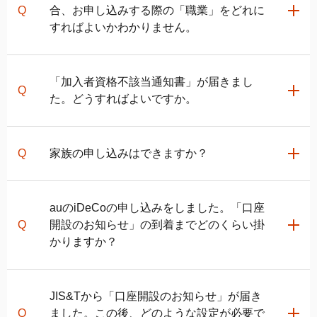
auの
iDeCo
に移換する場合は、
auの
iDeCo
お申し込み
合、お申し込みする際の「職業」をどれに
設定のお知らせ」が郵送されますので、書類に記載の
を移し新たに掛金を拠出する」を選択、掛金を拠出せ
ページ
にアクセスいただき、基本情報を登録してくだ
すればよいかわかりません。
お申込み完了後、国民年金基金連合会の審査が行わ
加入者口座番号とパスワードを用いて
JIS&T確定拠出
ずに移換した資産を運用するのみの方は「資産を移す
さい。
れ、資格を有していると確認された場合に移換が認め
年金インターネットサービスサイト
で掛金の配分指
のみ」を選択してください。
次にお申込種別の「企業型から資産を移す」を選択
られます。
定を行ってください。掛金引落後9営業日の17時まで
その後の必須項目をご入力いただくと、当社よりお申
し、auの
iDeCo
で掛金を拠出する方は「資産を移し新
臨時的任用職員・会計年度任用職員の方は、日本年金
「加入者資格不該当通知書」が届きまし
に掛金の配分指定を行っていただくと、指定した配分
込書類を郵送いたします。記入要領にしたがってご記
たに掛金を拠出する」を選択、掛金を拠出せずに移換
機構の厚生年金が適用されますので、「第2号被保険者
＜変更に関しての注意事項＞
た。どうすればよいですか。
にて運用商品の買付が行われます。
入のうえ、同封の返信用封筒でご郵送ください。
した資産を運用するのみの方は「資産を移すのみ」を
（会社員など）」を選択してください。
当社審査完了後、国民年金基金連合会の審査を経てか
運用商品の買付後に
auの
iDeCo
加入者サイト
にログイ
選択してください。
らauの
iDeCo
へ資産が移されますので、商品を買い付
ンすることで、資産残高の確認が可能になります。
ご提出いただいた書類を国民年金基金連合会へ提出
その後の必須項目を入力いただくと、お申し込みが完
「加入者資格不該当通知書」に記載されている理由ご
けるまでに数カ月かかる場合があります。
し、審査が行われます。資格を有していると確認され
家族の申し込みはできますか？
了します。
とに対応方法が異なりますので、
「国民年金基金連合
た場合、変更が認められます。
会より「加入者資格不該当通知書」が届いた方へのご
国民年金基金連合会の審査が行われ、資格を有してい
案内」
をご確認ください。
お申し込みいただけません。必ずご本人さまがお申し
＜変更に関しての注意事項＞
ると確認された場合、移換が認められます。
auの
iDeCo
の申し込みをしました。「口座
関連ページ
込みください。
変更元で手数料がかかることがありますので、事前に
開設のお知らせ」の到着までどのくらい掛
関連ページ
変更元の運営管理機関にご確認ください。また、書類
＜変更に関しての注意事項＞
auの
iDeCo
の加入方法
かりますか？
審査完了後、国民年金基金連合会の審査を経てからau
auの
企業型確定拠出年金加入者の転職・退職時の移換手続き
iDeCo
でのお申込書類の書き方と記入例
当社審査完了後、国民年金基金連合会の審査を経てか
の
iDeCo
auの
の方法
iDeCo
へ資産が移されますので、商品を買い付ける
のお申込書類郵送後の手続きの流れ
らauの
iDeCo
へ資産が移されますので、商品を買い付
「転退職などに伴う「個人型確定拠出年金」手続きのご
までに数カ月かかる場合があります。
けるまでに数ヵ月かかる場合があります。
JIS&Tから「口座開設のお知らせ」が届き
電子申請の場合
案内」が届いたお客さまへのご案内
ました。この後、どのような設定が必要で