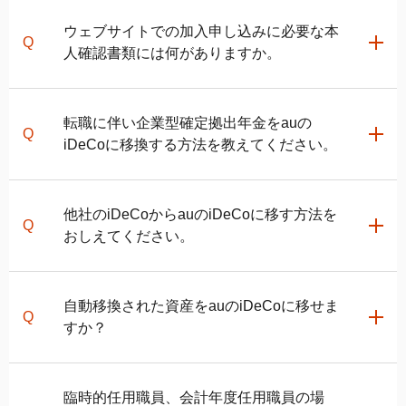
お申込書類が当社に到着してから運用商品の購入が完
設定のお知らせ」が郵送されますので、書類に記載の
了し、運用が始まるまでに2～3ヵ月程度掛かります。
加入者口座番号とパスワードを用いて
ウェブサイトでの加入申し込みに必要な本
JIS&T確定拠出
お申し込み後、
マイページ
にau IDログインいただくこ
年金インターネットサービスサイト
人確認書類には何がありますか。
で掛金の配分指
とで、お申し込み状況をご確認いただけます。
定を行ってください。掛金引落後9営業日の17時まで
企業型確定拠出年金からの移換や他社の
iDeCo
から変
に掛金の配分指定を行っていただくと、指定した配分
更の場合は、加入手続きの他に移換・変更手続きがあ
運転免許証、マイナンバーカード、住民票の写しのい
にて運用商品の買付が行われます。
転職に伴い企業型確定拠出年金をauの
りますので、さらに1～2ヵ月程度掛かる見込みです。
ずれかをご用意ください。
運用商品の買付後に
auの
iDeCo
加入者サイト
にログイ
iDeCo
に移換する方法を教えてください。
おおよその日程を確認されたい方は、
新規お申し込み
ンすることで、資産残高の確認が可能になります。
時の日程シミュレーション
をご利用ください。
auの
iDeCo
に移換する場合は、
auの
iDeCo
お申し込み
書類申込の場合
他社の
iDeCo
からauの
iDeCo
に移す方法を
ページ
にアクセスいただき、基本情報を登録してくだ
おしえてください。
さい。
入力頂いた情報に基づき、お申込書類をお送りいたし
次に、希望するお手続きの選択画面で「企業型確定拠
ます。
関連ページ
出年金から資産を移す」を選択し、auの
iDeCo
で掛金
お申し込みに必要な書類の必要事項を記入いただき、
他社の
iDeCo
から変更を希望される方は、
auの
iDeCo
自動移換された資産をauの
iDeCo
に移せま
を拠出する方は「資産を移し新たに掛金を拠出する」
auの
iDeCo
お申し込み後のお手続きの流れ
同封の返信用封筒に入れて郵送してください。
お申し込みページ
にアクセスいただき、基本情報を登
すか？
を選択、掛金を拠出せずに移換した資産を運用するの
当社での確認が完了しましたら、国民年金基金連合会
録してください。
みの方は「資産を移すのみ」を選択してください。
にて加入の審査が行われます。加入資格を有している
その後、希望するお手続きの選択画面で「他社の
その後の必須項目を入力いただくと、お申込みが完了
と確認された場合、加入が認められます。
iDeCo
から変更する」を選択してください。
可能です。
臨時的任用職員、会計年度任用職員の場
いたします。
審査完了後に「口座開設のお知らせ」と「パスワード
次に表示される画面では、掛金を拠出する方は「資産