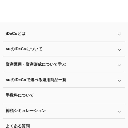
のうえお取り寄せください。記入要領にしたがってご
記入のうえ、同封の返信用封筒でご郵送ください。
会社員の方の届出書類
iDeCo
とは
記入
届出書類
auの
iDeCo
について
要領
iDeCo
とは
iDeCo
のメリットと留意点
加入者登録情報変更届（第2号被保険者用）
資産運用・資産形成について学ぶ
auの
iDeCo
について
掛金と拠出限度額
auの
iDeCo
の加入方法
auの
iDeCo
で選べる運用商品一覧
あなたのお金を働き者に
事業主払込（登録・納付方法変更等）に関す
iDeCo
の加入条件
る証明書（K-109A）
他社の
iDeCo
からの変更方法
マネーのレシピ
手数料について
リスク許容度診断
iDeCo
の給付金について
企業型確定拠出年金加入者の転職・退職時の移換手続き
預金口座振替依頼書 兼 自動払込利用申込
用語集
書（K-007A号）
運用商品を知ろう
脱退一時金について
節税シミュレーション
年単位拠出(掛金の納付月と金額を指定)について
特集一覧
バランス型投資信託の選び方
iDeCo
とNISAの違い、併用がオススメな理由とは？
預金口座振替依頼書は、登録事業所番号がない場合に、事業
お申込書類の書き方と記入例
よくある質問
ふるさと納税シミュレーション