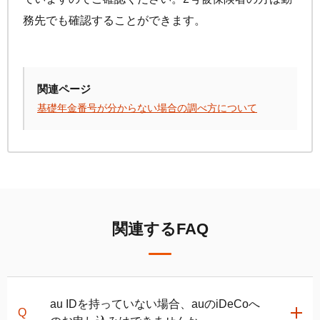
手数料について
FAQ
務先でも確認することができます。
加入者サイトの使い方ガイド
運用商品一覧
お申し込み後の手続きの流れ
リスク許容度診断
加入者の方
運営における役割分担・年金資産の保護
運用商品を知ろう
関連ページ
加入者サイトの使い方ガイド
基礎年金番号が分からない場合の調べ方について
バランス型投資信託の選び方
加入後の諸変更手続きについて
運用商品の配分方法
お申し込み後に届く書類について
指定運用方法について
コラム
キャンペーン
お知らせ
年末調整・確定申告の書き方と記入例
運用商品の見直し
iDeCo
の給付金について
関連するFAQ
よくある質問
au IDを持っていない場合、auの
iDeCo
へ