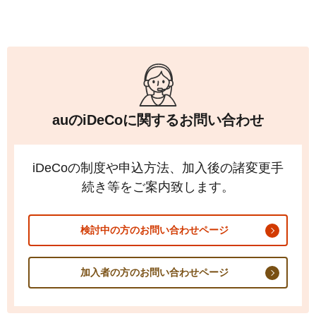
さまに記入いただく必要があります。
auの
iDeCo
お申し込み後のお手続きの流れ
新たにauの
iDeCo
に加入される方と現在auの
iDeCo
加
入中の方で手続きの方法が異なりますので以下をご参
照ください。
新たにauの
iDeCo
に加入される方
auの
iDeCo
に関するお問い合わせ
auの
iDeCo
カスタマーサービスセンター
にご連絡くだ
さい。
iDeCo
の制度や申込方法、加入後の諸変更手
加入に必要な書類と「加入者月別掛金額変更届」を郵
送にてお送りいたしますので、記入要領にしたがって
続き等をご案内致します。
ご記入のうえ、同封の返信用封筒でご郵送ください。
検討中の方のお問い合わせページ
現在auの
iDeCo
に加入中で、掛金の納付方法を「事
業主払込」にする方
加入者の方のお問い合わせページ
用紙は以下のPDFファイルをご自身で印刷いただく
か、
auの
iDeCo
カスタマーサービスセンター
にご連絡