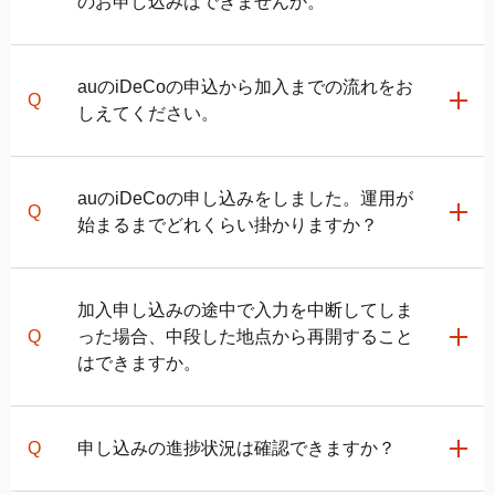
のお申し込みはできませんか。
auの
iDeCo
カスタマーサービスセンター
にご連絡いた
auの
iDeCo
の申込から加入までの流れをお
だければ書類でのお申し込みが可能です。
しえてください。
ただし、ご加入いただいた後、加入者サイトやauの投
資信託ポイントプログラムがご利用いただけませんの
でご了承ください。
加入を希望される方は
auの
iDeCo
お申し込みページ
に
auの
iDeCo
の申し込みをしました。運用が
て基本情報を登録してください。
始まるまでどれくらい掛かりますか？
その後の流れは、お客さまの申込種別により電子申請
または書類申込のいずれかになります。
加入申し込みの途中で入力を中断してしま
電子申請の場合
電子申請の場合
った場合、中段した地点から再開すること
お申し込みしてから運用商品の購入が完了し、運用が
はできますか。
電子申請完了後、当社での確認が完了しましたら、国
始まるまでに1ヵ月半～2ヵ月半程度掛かります。
民年金基金連合会にて加入の審査が行われます。加入
資格を有していると確認された場合、加入が認められ
可能です。
書類申込の場合
申し込みの進捗状況は確認できますか？
ます。
入力途中の情報は保存されますので、
マイページ
から
審査完了後に「口座開設のお知らせ」と「パスワード
お申し込み手続きを再開してください。