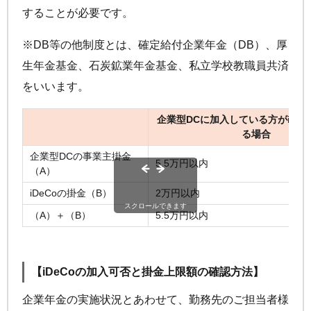
することが必要です。
※DB等の他制度とは、確定給付企業年金（DB）、厚
生年金基金、石炭鉱業年金基金、私立学校教職員共済
をいいます。
企業型DCに加入している方が
iDeC
る場合
企業型DCの事業主掛金
5.5万円以内
（A）
iDeCo
の掛金（B）
2万円以内
スクロールできます
（A）＋（B）
5.5万円以内
【
iDeCo
の加入可否と掛金上限額の確認方法】
企業年金の実施状況とあわせて、勤務先のご担当者様