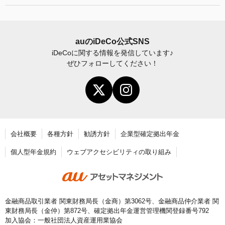
お申し込み後の手続きの流れ
運用商品の見直し
加入者サイトの使い方ガイド
運営における役割分担・年金資産の保護
iDeCo
加入後の諸変更手続きについて
auの
iDeCo
公式SNS
iDeCo
に関する情報を発信しています♪
お申し込み後に届く書類について
ぜひフォローしてください！
年末調整・確定申告の書き方と記入例
老齢給付金の請求手続き
会社概要
各種方針
勧誘方針
企業型確定拠出年金
個人型年金規約
ウェブアクセシビリティの取り組み
金融商品取引業者 関東財務局長（金商）第3062号、金融商品仲介業者 関
東財務局長（金仲）第872号、確定拠出年金運営管理機関登録番号792
加入協会：一般社団法人資産運用業協会