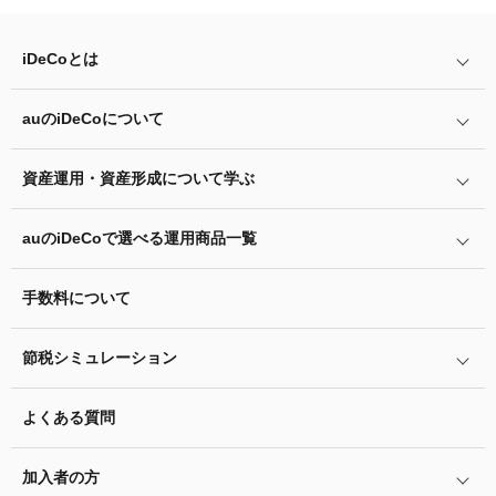
iDeCo
とは
auの
iDeCo
について
iDeCo
とは
iDeCo
のメリットと留意点
資産運用・資産形成について学ぶ
auの
iDeCo
について
掛金と拠出限度額
auの
iDeCo
の加入方法
auの
iDeCo
で選べる運用商品一覧
あなたのお金を働き者に
iDeCo
の加入条件
他社の
iDeCo
からの変更方法
マネーのレシピ
手数料について
リスク許容度診断
iDeCo
の給付金について
企業型確定拠出年金加入者の転職・退職時の移換手続き
用語集
運用商品を知ろう
脱退一時金について
節税シミュレーション
年単位拠出(掛金の納付月と金額を指定)について
特集一覧
バランス型投資信託の選び方
iDeCo
とNISAの違い、併用がオススメな理由とは？
お申込書類の書き方と記入例
よくある質問
ふるさと納税シミュレーション
運用商品の配分方法
2024年12月制度改正のポイント
加入者サイトの使い方ガイド
加入者の方
指定運用方法について