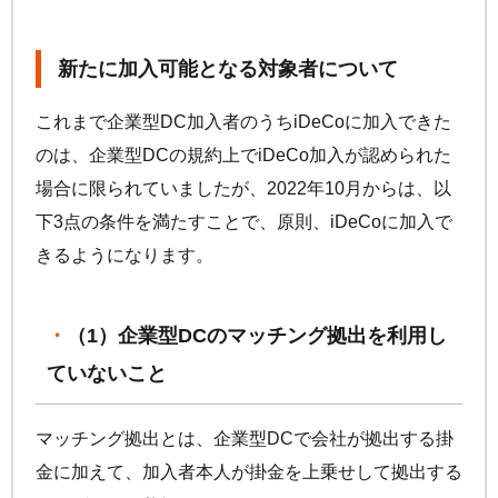
手数料について
FAQ
加入者サイトの使い方ガイド
運用商品一覧
新たに加入可能となる対象者について
お申し込み後の手続きの流れ
リスク許容度診断
加入者の方
運営における役割分担・年金資産の保護
これまで企業型DC加入者のうち
iDeCo
に加入できた
運用商品を知ろう
加入者サイトの使い方ガイド
のは、企業型DCの規約上で
iDeCo
加入が認められた
バランス型投資信託の選び方
場合に限られていましたが、2022年10月からは、以
加入後の諸変更手続きについて
運用商品の配分方法
下3点の条件を満たすことで、原則、
iDeCo
に加入で
お申し込み後に届く書類について
指定運用方法について
きるようになります。
コラム
キャンペーン
お知らせ
年末調整・確定申告の書き方と記入例
運用商品の見直し
iDeCo
の給付金について
（1）企業型DCのマッチング拠出を利用し
ていないこと
よくある質問
マッチング拠出とは、企業型DCで会社が拠出する掛
金に加えて、加入者本人が掛金を上乗せして拠出する