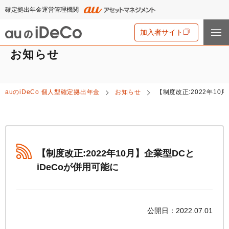
確定拠出年金運営管理機関
加入者サイト
お知らせ
iDeCo
とは
auの
iDeCo
個人型確定拠出年金
お知らせ
【制度改正:2022年10
iDeCo
とは
auの
iDeCo
について
iDeCo
のメリットと留意点
auの
iDeCo
について
掛金と拠出限度額
資産運用・資産形成について学ぶ
auの
iDeCo
の新規加入方法
【制度改正:2022年10月】企業型DCと
iDeCo
の加入条件
あなたのお金を働き者に
iDeCo
が併用可能に
他社の
iDeCo
からの変更方法
iDeCo
の給付金について
節税シミュレーション
マネーのレシピ
企業型確定拠出年金加入者の転職・退職時の移換手続き
iDeCo
とNISAの違い、併用がオススメな理由とは？
用語集
年単位拠出(掛金の納付月と金額を指定)について
手数料・商品
公開日：2022.07.01
2024年12月制度改正のポイント
特集一覧
お申込書類の書き方と記入例