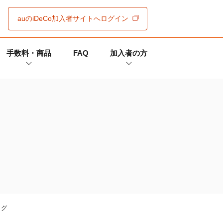
auの
iDeCo
加入者サイト
へログイン
手数料・商品
FAQ
加入者の方
ング