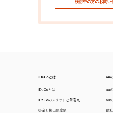
検討中の方のお問い
iDeCo
とは
au
iDeCo
とは
au
iDeCo
のメリットと留意点
au
掛金と拠出限度額
他社