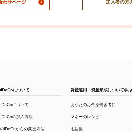
合わせページ
加入者の方
の
iDeCo
について
資産運用・資産形成について学
の
iDeCo
について
あなたのお金を働き者に
の
iDeCo
の加入方法
マネーのレシピ
の
iDeCo
からの変更方法
用語集