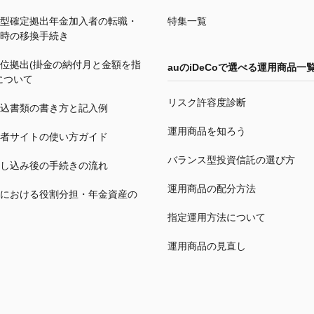
型確定拠出年金加入者の転職・
特集一覧
時の移換手続き
位拠出(掛金の納付月と金額を指
auの
iDeCo
で選べる運用商品一
について
リスク許容度診断
込書類の書き方と記入例
運用商品を知ろう
者サイトの使い方ガイド
バランス型投資信託の選び方
し込み後の手続きの流れ
運用商品の配分方法
における役割分担・年金資産の
指定運用方法について
運用商品の見直し