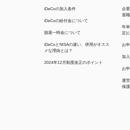
iDeCo
の加入条件
企業
退職
iDeCo
の給付金について
年単
脱退一時金について
定)
iDeCo
とNISAの違い、併用がオスス
お申
メな理由とは？
加入
2024年12月制度改正のポイント
お申
運営
保護