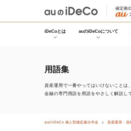
確定拠
iDeCo
とは
auの
iDeCo
について
用語集
資産運用で一番やってはいけないことは
金融の専門用語を用語をやさしく解説し
auの
iDeCo
個人型確定拠出年金
資産運用・資