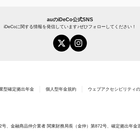
auの
iDeCo
公式SNS
iDeCo
に関する情報を発信しています♪
ぜひフォローしてください！
業型確定拠出年金
個人型年金規約
ウェブアクセシビリティ
2号、金融商品仲介業者 関東財務局長（金仲）第872号、確定拠出年金