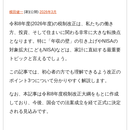
手数料について
FAQ
加入者サイトの使い方ガイド
横田健一
[著]
(公開)
2026年3月
運用商品一覧
お申し込み後の手続きの流れ
リスク許容度診断
令和8年度(2026年度)の税制改正は、私たちの働き
加入者の方
運営における役割分担・年金資産の保護
方、投資、そして住まいに関わる非常に大きな転換点
運用商品を知ろう
加入者サイトの使い方ガイド
となります。特に「年収の壁」の引き上げやNISAの
バランス型投資信託の選び方
対象拡大(こどもNISA)などは、家計に直結する最重要
加入後の諸変更手続きについて
運用商品の配分方法
トピックと言えるでしょう。
お申し込み後に届く書類について
指定運用方法について
コラム
キャンペーン
お知らせ
年末調整・確定申告の書き方と記入例
この記事では、初心者の方でも理解できるよう改正の
運用商品の見直し
ポイント3つについて分かりやすく解説します。
iDeCo
の給付金について
なお、本記事は令和8年度税制改正大綱をもとに作成
よくある質問
しており、今後、国会での法案成立を経て正式に決定
される見込みです。