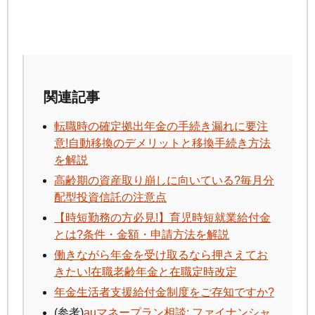
関連記事
転職時の確定拠出年金の手続き漏れに要注
意!自動移換のデメリットと移換手続き方法
を解説
高齢期の資産取り崩しに向いている?毎月分
配型投資信託の注意点
【時短勤務の方必見!】育児時短就業給付金
とは?条件・金額・申請方法を解説
働きながら年金を受け取るなら押さえてお
きたい!在職老齢年金と在職定時改定
年金生活者支援給付金制度をご存知ですか?
(参考)
auマネープラン相談: ファイナンシャ