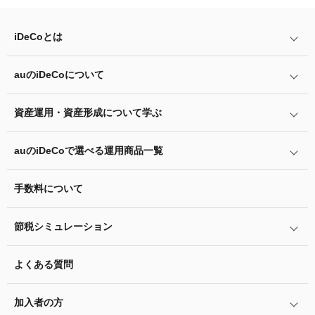
iDeCo
とは
auの
iDeCo
について
iDeCo
とは
iDeCo
のメリットと留意点
資産運用・資産形成について学ぶ
auの
iDeCo
について
掛金と拠出限度額
auの
iDeCo
の加入方法
auの
iDeCo
で選べる運用商品一覧
あなたのお金を働き者に
iDeCo
の加入条件
他社の
iDeCo
からの変更方法
マネーのレシピ
手数料について
リスク許容度診断
iDeCo
の給付金について
企業型確定拠出年金加入者の転職・退職時の移換手続き
用語集
運用商品を知ろう
脱退一時金について
節税シミュレーション
年単位拠出(掛金の納付月と金額を指定)について
特集一覧
バランス型投資信託の選び方
iDeCo
とNISAの違い、併用がオススメな理由とは？
お申込書類の書き方と記入例
よくある質問
ふるさと納税シミュレーション
運用商品の配分方法
2024年12月制度改正のポイント
加入者サイトの使い方ガイド
加入者の方
指定運用方法について