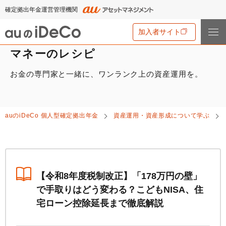
確定拠出年金運営管理機関
加入者サイト
マネーのレシピ
お金の専門家と一緒に、ワンランク上の資産運用を。
iDeCo
とは
iDeCo
とは
auの
iDeCo
について
auの
iDeCo
個人型確定拠出年金
資産運用・資産形成について学ぶ
iDeCo
のメリットと留意点
auの
iDeCo
について
掛金と拠出限度額
資産運用・資産形成について学ぶ
auの
iDeCo
の新規加入方法
iDeCo
の加入条件
あなたのお金を働き者に
他社の
iDeCo
からの変更方法
iDeCo
の給付金について
節税シミュレーション
【令和8年度税制改正】「178万円の壁」
マネーのレシピ
企業型確定拠出年金加入者の転職・退職時の移換手続き
で手取りはどう変わる？こどもNISA、住
iDeCo
とNISAの違い、併用がオススメな理由とは？
用語集
宅ローン控除延長まで徹底解説
年単位拠出(掛金の納付月と金額を指定)について
手数料・商品
2024年12月制度改正のポイント
特集一覧
お申込書類の書き方と記入例