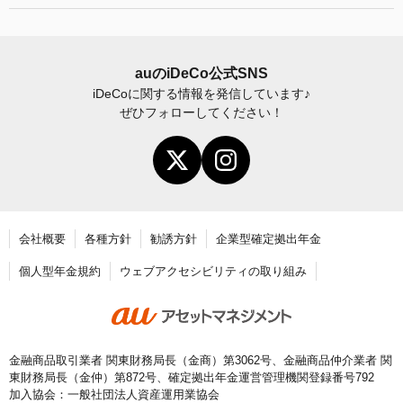
お申し込み後の手続きの流れ
運用商品の見直し
加入者サイトの使い方ガイド
運営における役割分担・年金資産の保護
iDeCo
加入後の諸変更手続きについて
auの
iDeCo
公式SNS
iDeCo
に関する情報を発信しています♪
お申し込み後に届く書類について
ぜひフォローしてください！
年末調整・確定申告の書き方と記入例
老齢給付金の請求手続き
会社概要
各種方針
勧誘方針
企業型確定拠出年金
個人型年金規約
ウェブアクセシビリティの取り組み
金融商品取引業者 関東財務局長（金商）第3062号、金融商品仲介業者 関
東財務局長（金仲）第872号、確定拠出年金運営管理機関登録番号792
加入協会：一般社団法人資産運用業協会