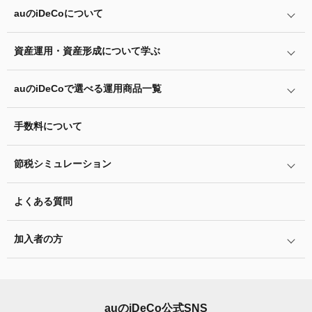
届出書類
auの
iDeCo
について
要領
iDeCo
とは
iDeCo
のメリットと留意点
加入者登録情報変更届（第2号被保険者用）
資産運用・資産形成について学ぶ
auの
iDeCo
について
掛金と拠出限度額
auの
iDeCo
の加入方法
auの
iDeCo
で選べる運用商品一覧
あなたのお金を働き者に
事業主払込（登録・納付方法変更等）に関す
iDeCo
の加入条件
る証明書（K-109A）
他社の
iDeCo
からの変更方法
マネーのレシピ
手数料について
リスク許容度診断
iDeCo
の給付金について
企業型確定拠出年金加入者の転職・退職時の移換手続き
預金口座振替依頼書 兼 自動払込利用申込
用語集
書（K-007A号）
運用商品を知ろう
脱退一時金について
節税シミュレーション
年単位拠出(掛金の納付月と金額を指定)について
特集一覧
バランス型投資信託の選び方
iDeCo
とNISAの違い、併用がオススメな理由とは？
預金口座振替依頼書は、登録事業所番号がない場合に、事業
お申込書類の書き方と記入例
よくある質問
ふるさと納税シミュレーション
所情報及び掛金引落口座を新たに登録申請する際、事業主さ
運用商品の配分方法
2024年12月制度改正のポイント
まに記入いただきます。
加入者サイトの使い方ガイド
加入者の方
指定運用方法について
お申し込み後の手続きの流れ
運用商品の見直し
加入者サイトの使い方ガイド
運営における役割分担・年金資産の保護
公務員（共済組合員）の方の届出書類
iDeCo
加入後の諸変更手続きについて
auの
iDeCo
公式SNS