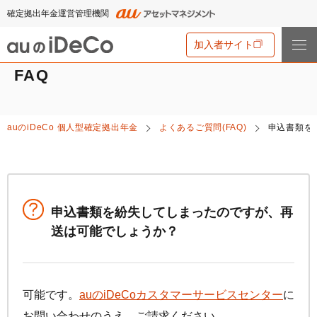
確定拠出年金運営管理機関
加入者サイト
FAQ
iDeCo
とは
auの
iDeCo
個人型確定拠出年金
よくあるご質問(FAQ)
申込書類を
iDeCo
とは
auの
iDeCo
について
iDeCo
のメリットと留意点
auの
iDeCo
について
掛金と拠出限度額
資産運用・資産形成について学ぶ
auの
iDeCo
の新規加入方法
申込書類を紛失してしまったのですが、再
iDeCo
の加入条件
あなたのお金を働き者に
送は可能でしょうか？
他社の
iDeCo
からの変更方法
iDeCo
の給付金について
節税シミュレーション
マネーのレシピ
企業型確定拠出年金加入者の転職・退職時の移換手続き
iDeCo
とNISAの違い、併用がオススメな理由とは？
用語集
年単位拠出(掛金の納付月と金額を指定)について
手数料・商品
2024年12月制度改正のポイント
可能です。
auの
iDeCo
カスタマーサービスセンター
に
特集一覧
お申込書類の書き方と記入例
お問い合わせのうえ、ご請求ください。