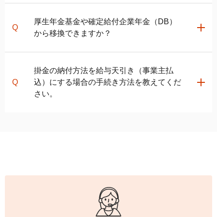
関連ページ
関連ページ
「口座開設のお知らせ」に記載の加入者口座番号と別
書類申込の場合
厚生年金基金や確定給付企業年金（DB）
途届く「パスワード設定のお知らせ」に記載のパスワ
auの
iDeCo
でのお申し込み書類の書き方と記入例
企業型確定拠出年金加入者の転職・退職時の移換手続き
から移換できますか？
他社の
iDeCo
からauの
iDeCo
に移換する場合、今まで運
ードを用いて
JIS&T確定拠出年金インターネットサー
の方法
「口座開設のお知らせ」は、お申し込みしてから1ヵ月
用してきた資産はそのまま引き継がれますか？
ビスサイト
にログインし、掛金の配分指定を行って
会社を退職後、企業型確定拠出年金の手続きを何もして
半～2ヵ月半後に到着致します。
他社で
iDeCo
をしています。auの
iDeCo
にも加入できま
いなかったところ、国民年金基金連合会に仮預かりした
ください。
勤務先が当該制度を廃止した場合や当該制度を実施し
すか？
掛金の納付方法を給与天引き（事業主払
という「自動移換通知」が届きました。自動移換とは何
配分の指定方法は、使い方ガイドの
「掛金の配分を指
ている勤務先を退職した場合に移換できるケースがあ
ですか？
込）にする場合の手続き方法を教えてくだ
定・変更する」ページ
をご確認ください。
ります。これらの制度からの移換を希望される場合、
企業型確定拠出年金からの移換や他社の
iDeCo
から変
さい。
auの
iDeCo
カスタマーサービスセンター
にご相談くだ
更の場合は、加入手続きの他に移換・変更手続きがあ
運用がはじまりましたら、
auの
iDeCo
加入者サイト
に
さい。
りますので、さらに1～2ヵ月程度掛かる見込みです。
ログインすることで、運用状況が確認いただけます。
おおよその日程を確認されたい方は、
新規お申し込み
「事業主払込に関する証明書」をご提出いただく必要
時の日程シミュレーション
をご利用ください。
があります。この用紙には、加入者さまおよび事業主
さまに記入いただく必要があります。
新たにauの
iDeCo
に加入される方と現在auの
iDeCo
加
入中の方で手続きの方法が異なりますので以下をご参
照ください。
関連ページ
auの
iDeCo
お申し込み後のお手続きの流れ
新たにauの
iDeCo
に加入される方