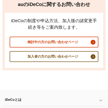
auの
iDeCo
に関するお問い合わせ
auの
iDeCo
カスタマーサービスセンター
にご連絡くだ
さい。
iDeCo
の制度や申込方法、加入後の諸変更手
加入に必要な書類と「加入者月別掛金額変更届」を郵
送にてお送りいたしますので、記入要領にしたがって
続き等をご案内致します。
ご記入のうえ、同封の返信用封筒でご郵送ください。
検討中の方のお問い合わせページ
現在auの
iDeCo
に加入中で、掛金の納付方法を「事
業主払込」にする方
加入者の方のお問い合わせページ
用紙は以下のPDFファイルをご自身で印刷いただく
か、
auの
iDeCo
カスタマーサービスセンター
にご連絡
のうえお取り寄せください。記入要領にしたがってご
記入のうえ、同封の返信用封筒でご郵送ください。
会社員の方の届出書類
iDeCo
とは
記入