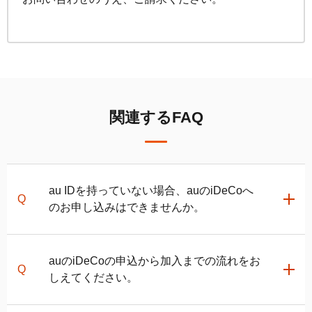
手数料について
FAQ
加入者サイトの使い方ガイド
運用商品一覧
お申し込み後の手続きの流れ
リスク許容度診断
加入者の方
運営における役割分担・年金資産の保護
運用商品を知ろう
加入者サイトの使い方ガイド
バランス型投資信託の選び方
関連するFAQ
加入後の諸変更手続きについて
運用商品の配分方法
お申し込み後に届く書類について
指定運用方法について
コラム
キャンペーン
お知らせ
年末調整・確定申告の書き方と記入例
運用商品の見直し
au IDを持っていない場合、auの
iDeCo
へ
iDeCo
の給付金について
のお申し込みはできませんか。
よくある質問
auの
iDeCo
カスタマーサービスセンター
にご連絡いた
auの
iDeCo
の申込から加入までの流れをお
だければ書類でのお申し込みが可能です。
しえてください。
ただし、ご加入いただいた後、加入者サイトやauの投
資信託ポイントプログラムがご利用いただけませんの