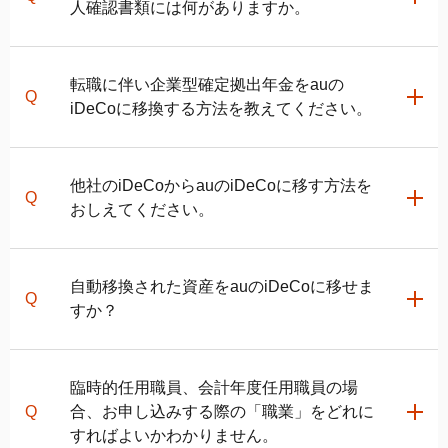
運用商品の買付後に
auの
iDeCo
加入者サイト
にログイ
人確認書類には何がありますか。
おおよその日程を確認されたい方は、
新規お申し込み
とで、お申し込み状況をご確認いただけます。
ンすることで、資産残高の確認が可能になります。
時の日程シミュレーション
をご利用ください。
運転免許証、マイナンバーカード、住民票の写しのい
書類申込の場合
転職に伴い企業型確定拠出年金をauの
ずれかをご用意ください。
iDeCo
に移換する方法を教えてください。
入力頂いた情報に基づき、お申込書類をお送りいたし
ます。
関連ページ
お申し込みに必要な書類の必要事項を記入いただき、
auの
iDeCo
に移換する場合は、
auの
iDeCo
お申し込み
他社の
iDeCo
からauの
iDeCo
に移す方法を
auの
iDeCo
お申し込み後のお手続きの流れ
同封の返信用封筒に入れて郵送してください。
ページ
にアクセスいただき、基本情報を登録してくだ
おしえてください。
当社での確認が完了しましたら、国民年金基金連合会
さい。
にて加入の審査が行われます。加入資格を有している
次に、希望するお手続きの選択画面で「企業型確定拠
と確認された場合、加入が認められます。
出年金から資産を移す」を選択し、auの
iDeCo
で掛金
他社の
iDeCo
から変更を希望される方は、
auの
iDeCo
自動移換された資産をauの
iDeCo
に移せま
審査完了後に「口座開設のお知らせ」と「パスワード
を拠出する方は「資産を移し新たに掛金を拠出する」
お申し込みページ
にアクセスいただき、基本情報を登
すか？
設定のお知らせ」が郵送されますので、書類に記載の
を選択、掛金を拠出せずに移換した資産を運用するの
録してください。
加入者口座番号とパスワードを用いて
JIS&T確定拠出
みの方は「資産を移すのみ」を選択してください。
その後、希望するお手続きの選択画面で「他社の
年金インターネットサービスサイト
で掛金の配分指
その後の必須項目を入力いただくと、お申込みが完了
iDeCo
から変更する」を選択してください。
可能です。
臨時的任用職員、会計年度任用職員の場
定を行ってください。掛金引落後9営業日の17時まで
いたします。
次に表示される画面では、掛金を拠出する方は「資産
auの
iDeCo
に移換する場合は、
auの
iDeCo
お申し込み
合、お申し込みする際の「職業」をどれに
に掛金の配分指定を行っていただくと、指定した配分
を移し新たに掛金を拠出する」を選択、掛金を拠出せ
ページ
にアクセスいただき、基本情報を登録してくだ
すればよいかわかりません。
にて運用商品の買付が行われます。
お申込み完了後、国民年金基金連合会の審査が行わ
ずに移換した資産を運用するのみの方は「資産を移す