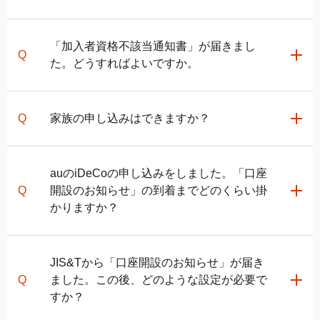
さい。
運用商品の買付後に
auの
iDeCo
加入者サイト
にログイ
れ、資格を有していると確認された場合に移換が認め
のみ」を選択してください。
次にお申込種別の「企業型から資産を移す」を選択
ンすることで、資産残高の確認が可能になります。
られます。
その後の必須項目をご入力いただくと、当社よりお申
し、auの
iDeCo
で掛金を拠出する方は「資産を移し新
臨時的任用職員・会計年度任用職員の方は、日本年金
「加入者資格不該当通知書」が届きまし
込書類を郵送いたします。記入要領にしたがってご記
たに掛金を拠出する」を選択、掛金を拠出せずに移換
機構の厚生年金が適用されますので、「第2号被保険者
＜変更に関しての注意事項＞
た。どうすればよいですか。
入のうえ、同封の返信用封筒でご郵送ください。
した資産を運用するのみの方は「資産を移すのみ」を
（会社員など）」を選択してください。
当社審査完了後、国民年金基金連合会の審査を経てか
選択してください。
らauの
iDeCo
へ資産が移されますので、商品を買い付
ご提出いただいた書類を国民年金基金連合会へ提出
その後の必須項目を入力いただくと、お申し込みが完
関連ページ
「加入者資格不該当通知書」に記載されている理由ご
けるまでに数カ月かかる場合があります。
し、審査が行われます。資格を有していると確認され
家族の申し込みはできますか？
了します。
とに対応方法が異なりますので、
「国民年金基金連合
た場合、変更が認められます。
auの
iDeCo
の加入方法
会より「加入者資格不該当通知書」が届いた方へのご
auの
iDeCo
でのお申込書類の書き方と記入例
国民年金基金連合会の審査が行われ、資格を有してい
案内」
をご確認ください。
auの
iDeCo
のお申込書類郵送後の手続きの流れ
お申し込みいただけません。必ずご本人さまがお申し
＜変更に関しての注意事項＞
ると確認された場合、移換が認められます。
auの
iDeCo
の申し込みをしました。「口座
込みください。
変更元で手数料がかかることがありますので、事前に
開設のお知らせ」の到着までどのくらい掛
関連ページ
変更元の運営管理機関にご確認ください。また、書類
＜変更に関しての注意事項＞
かりますか？
審査完了後、国民年金基金連合会の審査を経てからau
企業型確定拠出年金加入者の転職・退職時の移換手続き
当社審査完了後、国民年金基金連合会の審査を経てか
の
iDeCo
の方法
へ資産が移されますので、商品を買い付ける
らauの
iDeCo
へ資産が移されますので、商品を買い付
「転退職などに伴う「個人型確定拠出年金」手続きのご
までに数カ月かかる場合があります。
けるまでに数ヵ月かかる場合があります。
JIS&Tから「口座開設のお知らせ」が届き
電子申請の場合
案内」が届いたお客さまへのご案内
ました。この後、どのような設定が必要で
「口座開設のお知らせ」は、お申し込みしてから1～2
すか？
ヵ月後に到着致します。