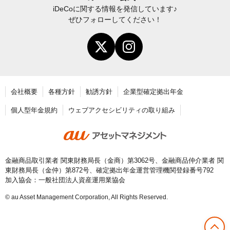
iDeCo
に関する情報を発信しています♪
お申し込み後に届く書類について
ぜひフォローしてください！
勤務先の共済組合を通じて掛金を事業主払込で納付す
る場合は、会社側であらかじめ「事業所登録（事前登
年末調整・確定申告の書き方と記入例
録）」の手続きを行ってもらう必要があります。
この登録が完了していないと、事業主払込で納付する
老齢給付金の請求手続き
ことができません。事業所登録の詳細は、「
共済組合
員を擁する事業所の留意点
」をご確認ください。
会社概要
各種方針
勧誘方針
企業型確定拠出年金
記
個人型年金規約
ウェブアクセシビリティの取り組み
入
届出書類
要
領
金融商品取引業者 関東財務局長（金商）第3062号、金融商品仲介業者 関
加入者登録情報変更届（第2号被保険者用）
東財務局長（金仲）第872号、確定拠出年金運営管理機関登録番号792
加入協会：一般社団法人資産運用業協会
事業主払込（登録・納付方法変更等）に関する
© au Asset Management Corporation, All Rights Reserved.
証明書（共済組合員用）（K-109B）
預金口座振替依頼書 兼 自動払込利用申込書