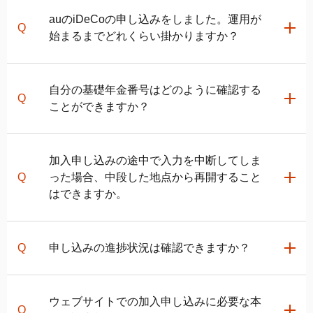
でご了承ください。
加入を希望される方は
auの
iDeCo
お申し込みページ
に
auの
iDeCo
の申し込みをしました。運用が
て基本情報を登録してください。
始まるまでどれくらい掛かりますか？
その後の流れは、お客さまの申込種別により電子申請
または書類申込のいずれかになります。
自分の基礎年金番号はどのように確認する
電子申請の場合
電子申請の場合
ことができますか？
お申し込みしてから運用商品の購入が完了し、運用が
電子申請完了後、当社での確認が完了しましたら、国
始まるまでに1ヵ月半～2ヵ月半程度掛かります。
民年金基金連合会にて加入の審査が行われます。加入
ご自身の年金手帳や基礎年金番号通知書等に記載され
加入申し込みの途中で入力を中断してしま
資格を有していると確認された場合、加入が認められ
ていますのでご確認ください。2号被保険者の方は勤務
書類申込の場合
った場合、中段した地点から再開すること
ます。
先でも確認することができます。
はできますか。
審査完了後に「口座開設のお知らせ」と「パスワード
お申込書類が当社に到着してから運用商品の購入が完
設定のお知らせ」が郵送されますので、書類に記載の
了し、運用が始まるまでに2～3ヵ月程度掛かります。
加入者口座番号とパスワードを用いて
JIS&T確定拠出
可能です。
年金インターネットサービスサイト
申し込みの進捗状況は確認できますか？
で掛金の配分指
入力途中の情報は保存されますので、
マイページ
から
関連ページ
定を行ってください。掛金引落後9営業日の17時まで
お申し込み手続きを再開してください。
企業型確定拠出年金からの移換や他社の
iDeCo
から変
に掛金の配分指定を行っていただくと、指定した配分
基礎年金番号が分からない場合の調べ方について
更の場合は、加入手続きの他に移換・変更手続きがあ
にて運用商品の買付が行われます。
ウェブサイトでの加入申し込みに必要な本
りますので、さらに1～2ヵ月程度掛かる見込みです。
お申し込み後、
マイページ
にau IDログインいただくこ