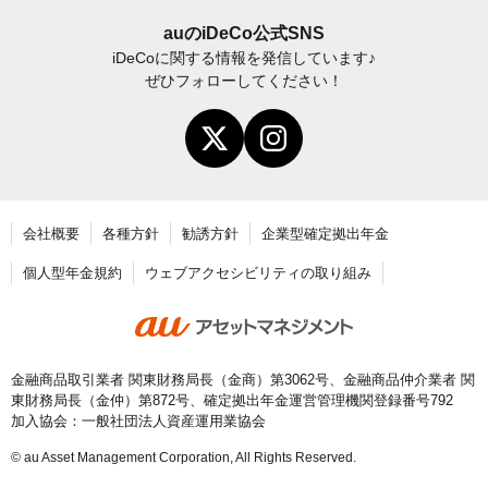
iDeCo
加入後の諸変更手続きについて
auの
iDeCo
公式SNS
iDeCo
に関する情報を発信しています♪
お申し込み後に届く書類について
ぜひフォローしてください！
年末調整・確定申告の書き方と記入例
老齢給付金の請求手続き
会社概要
各種方針
勧誘方針
企業型確定拠出年金
個人型年金規約
ウェブアクセシビリティの取り組み
金融商品取引業者 関東財務局長（金商）第3062号、金融商品仲介業者 関
東財務局長（金仲）第872号、確定拠出年金運営管理機関登録番号792
加入協会：一般社団法人資産運用業協会
© au Asset Management Corporation, All Rights Reserved.