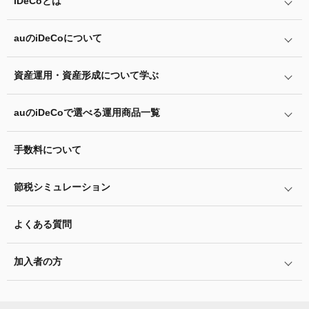
iDeCo
とは
auの
iDeCo
について
iDeCo
とは
iDeCo
のメリットと留意点
資産運用・資産形成について学ぶ
auの
iDeCo
について
掛金と拠出限度額
auの
iDeCo
の加入方法
auの
iDeCo
で選べる運用商品一覧
あなたのお金を働き者に
iDeCo
の加入条件
他社の
iDeCo
からの変更方法
マネーのレシピ
手数料について
リスク許容度診断
iDeCo
の給付金について
企業型確定拠出年金加入者の転職・退職時の移換手続き
用語集
運用商品を知ろう
脱退一時金について
節税シミュレーション
年単位拠出(掛金の納付月と金額を指定)について
特集一覧
バランス型投資信託の選び方
iDeCo
とNISAの違い、併用がオススメな理由とは？
お申込書類の書き方と記入例
よくある質問
ふるさと納税シミュレーション
運用商品の配分方法
2024年12月制度改正のポイント
加入者サイトの使い方ガイド
加入者の方
指定運用方法について
お申し込み後の手続きの流れ
運用商品の見直し
加入者サイトの使い方ガイド
運営における役割分担・年金資産の保護