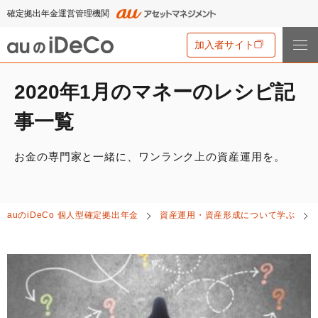
確定拠出年金運営管理機関
加入者サイト
2020年1月のマネーのレシピ記
iDeCo
とは
事一覧
iDeCo
とは
auの
iDeCo
について
お金の専門家と一緒に、ワンランク上の資産運用を。
iDeCo
のメリットと留意点
auの
iDeCo
について
掛金と拠出限度額
資産運用・資産形成について学ぶ
auの
iDeCo
の新規加入方法
auの
iDeCo
個人型確定拠出年金
資産運用・資産形成について学ぶ
iDeCo
の加入条件
あなたのお金を働き者に
他社の
iDeCo
からの変更方法
iDeCo
の給付金について
節税シミュレーション
マネーのレシピ
企業型確定拠出年金加入者の転職・退職時の移換手続き
iDeCo
とNISAの違い、併用がオススメな理由とは？
用語集
年単位拠出(掛金の納付月と金額を指定)について
手数料・商品
2024年12月制度改正のポイント
特集一覧
お申込書類の書き方と記入例