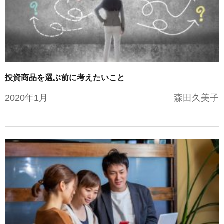
手数料について
FAQ
加入者サイトの使い方ガイド
運用商品一覧
お申し込み後の手続きの流れ
リスク許容度診断
加入者の方
運営における役割分担・年金資産の保護
運用商品を知ろう
加入者サイトの使い方ガイド
バランス型投資信託の選び方
投資商品を選ぶ前に考えたいこと
加入後の諸変更手続きについて
運用商品の配分方法
2020年1月
森田久美子
お申し込み後に届く書類について
指定運用方法について
コラム
キャンペーン
お知らせ
年末調整・確定申告の書き方と記入例
運用商品の見直し
iDeCo
の給付金について
よくある質問