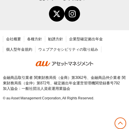
年末調整・確定申告の書き方と記入例
老齢給付金の請求手続き
会社概要
各種方針
勧誘方針
企業型確定拠出年金
個人型年金規約
ウェブアクセシビリティの取り組み
金融商品取引業者 関東財務局長（金商）第3062号、金融商品仲介業者 関
東財務局長（金仲）第872号、確定拠出年金運営管理機関登録番号792
加入協会：一般社団法人資産運用業協会
© au Asset Management Corporation, All Rights Reserved.