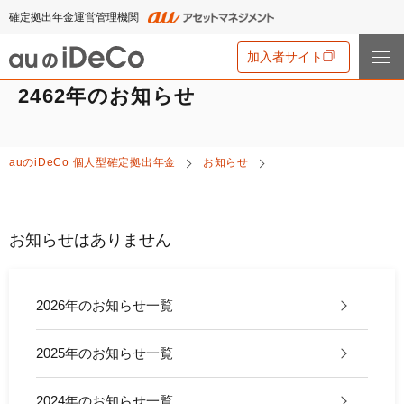
確定拠出年金運営管理機関
加入者サイト
2462年のお知らせ
iDeCo
とは
auの
iDeCo
個人型確定拠出年金
お知らせ
iDeCo
とは
auの
iDeCo
について
iDeCo
のメリットと留意点
auの
iDeCo
について
お知らせはありません
掛金と拠出限度額
資産運用・資産形成について学ぶ
auの
iDeCo
の新規加入方法
iDeCo
の加入条件
あなたのお金を働き者に
他社の
iDeCo
からの変更方法
2026年のお知らせ一覧
iDeCo
の給付金について
節税シミュレーション
マネーのレシピ
企業型確定拠出年金加入者の転職・退職時の移換手続き
iDeCo
とNISAの違い、併用がオススメな理由とは？
2025年のお知らせ一覧
用語集
年単位拠出(掛金の納付月と金額を指定)について
手数料・商品
2024年12月制度改正のポイント
特集一覧
お申込書類の書き方と記入例
2024年のお知らせ一覧