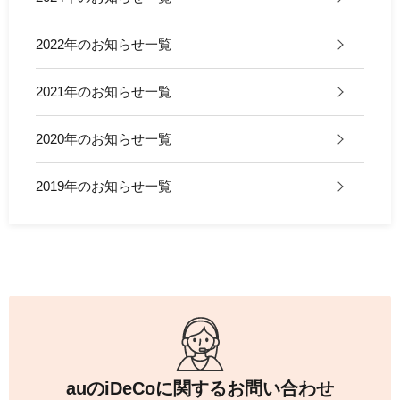
手数料について
FAQ
加入者サイトの使い方ガイド
運用商品一覧
2022年のお知らせ一覧
お申し込み後の手続きの流れ
リスク許容度診断
加入者の方
2021年のお知らせ一覧
運営における役割分担・年金資産の保護
運用商品を知ろう
加入者サイトの使い方ガイド
バランス型投資信託の選び方
2020年のお知らせ一覧
加入後の諸変更手続きについて
運用商品の配分方法
2019年のお知らせ一覧
お申し込み後に届く書類について
指定運用方法について
コラム
キャンペーン
お知らせ
年末調整・確定申告の書き方と記入例
運用商品の見直し
iDeCo
の給付金について
よくある質問
auの
iDeCo
に関するお問い合わせ