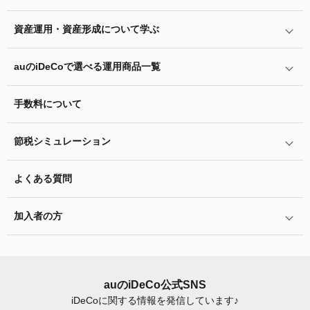
iDeCo
のメリットと留意点
資産運用・資産形成について学ぶ
auの
iDeCo
について
掛金と拠出限度額
auの
iDeCo
の加入方法
auの
iDeCo
で選べる運用商品一覧
あなたのお金を働き者に
iDeCo
の加入条件
他社の
iDeCo
からの変更方法
マネーのレシピ
手数料について
リスク許容度診断
iDeCo
の給付金について
企業型確定拠出年金加入者の転職・退職時の移換手続き
用語集
運用商品を知ろう
脱退一時金について
節税シミュレーション
年単位拠出(掛金の納付月と金額を指定)について
特集一覧
バランス型投資信託の選び方
iDeCo
とNISAの違い、併用がオススメな理由とは？
お申込書類の書き方と記入例
よくある質問
ふるさと納税シミュレーション
運用商品の配分方法
2024年12月制度改正のポイント
加入者サイトの使い方ガイド
加入者の方
指定運用方法について
お申し込み後の手続きの流れ
運用商品の見直し
加入者サイトの使い方ガイド
運営における役割分担・年金資産の保護
iDeCo
加入後の諸変更手続きについて
auの
iDeCo
公式SNS
iDeCo
に関する情報を発信しています♪