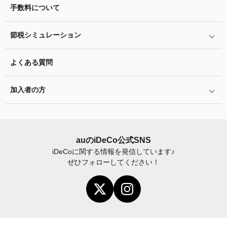
マネーのレシピ
手数料について
リスク許容度診断
iDeCo
の給付金について
企業型確定拠出年金加入者の転職・退職時の移換手続き
用語集
運用商品を知ろう
脱退一時金について
節税シミュレーション
年単位拠出(掛金の納付月と金額を指定)について
特集一覧
バランス型投資信託の選び方
iDeCo
とNISAの違い、併用がオススメな理由とは？
お申込書類の書き方と記入例
よくある質問
ふるさと納税シミュレーション
運用商品の配分方法
2024年12月制度改正のポイント
加入者サイトの使い方ガイド
加入者の方
指定運用方法について
お申し込み後の手続きの流れ
運用商品の見直し
加入者サイトの使い方ガイド
運営における役割分担・年金資産の保護
iDeCo
加入後の諸変更手続きについて
auの
iDeCo
公式SNS
iDeCo
に関する情報を発信しています♪
お申し込み後に届く書類について
ぜひフォローしてください！
年末調整・確定申告の書き方と記入例
老齢給付金の請求手続き