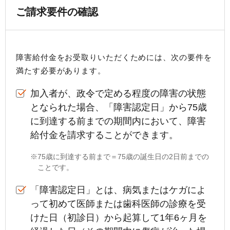
手数料について
ご請求要件の確認
FAQ
加入者サイトの使い方ガイド
運用商品一覧
お申し込み後の手続きの流れ
リスク許容度診断
加入者の方
運営における役割分担・年金資産の保護
障害給付金をお受取りいただくためには、次の要件を
運用商品を知ろう
加入者サイトの使い方ガイド
満たす必要があります。
バランス型投資信託の選び方
加入後の諸変更手続きについて
加入者が、政令で定める程度の障害の状態
運用商品の配分方法
となられた場合、「障害認定日」から75歳
お申し込み後に届く書類について
指定運用方法について
に到達する前までの期間内において、障害
コラム
キャンペーン
お知らせ
年末調整・確定申告の書き方と記入例
給付金を請求することができます。
運用商品の見直し
iDeCo
の給付金について
75歳に到達する前まで＝75歳の誕生日の2日前までの
ことです。
よくある質問
「障害認定日」とは、病気またはケガによ
って初めて医師または歯科医師の診療を受
けた日（初診日）から起算して1年6ヶ月を