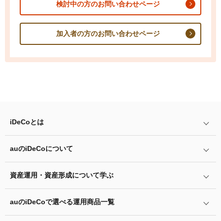
検討中の方のお問い合わせページ
加入者の方のお問い合わせページ
iDeCo
とは
auの
iDeCo
について
iDeCo
とは
iDeCo
のメリットと留意点
資産運用・資産形成について学ぶ
auの
iDeCo
について
掛金と拠出限度額
auの
iDeCo
の加入方法
auの
iDeCo
で選べる運用商品一覧
あなたのお金を働き者に
iDeCo
の加入条件
他社の
iDeCo
からの変更方法