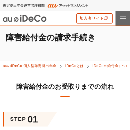
確定拠出年金運営管理機関
加入者サイト
障害給付金の請求手続き
iDeCo
とは
iDeCo
とは
auの
iDeCo
について
auの
iDeCo
個人型確定拠出年金
iDeCo
とは
iDeCo
の給付金につい
iDeCo
のメリットと留意点
auの
iDeCo
について
掛金と拠出限度額
資産運用・資産形成について学ぶ
障害給付金のお受取りまでの流れ
auの
iDeCo
の新規加入方法
iDeCo
の加入条件
あなたのお金を働き者に
他社の
iDeCo
からの変更方法
iDeCo
の給付金について
節税シミュレーション
マネーのレシピ
企業型確定拠出年金加入者の転職・退職時の移換手続き
iDeCo
とNISAの違い、併用がオススメな理由とは？
用語集
01
年単位拠出(掛金の納付月と金額を指定)について
STEP
手数料・商品
2024年12月制度改正のポイント
特集一覧
お申込書類の書き方と記入例