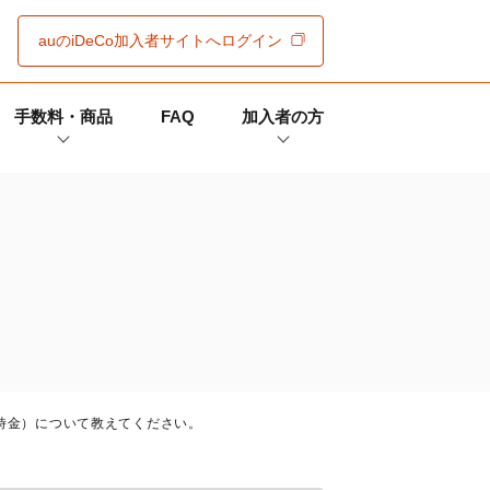
auの
iDeCo
加入者サイト
へログイン
手数料・商品
FAQ
加入者の方
時金）について教えてください。