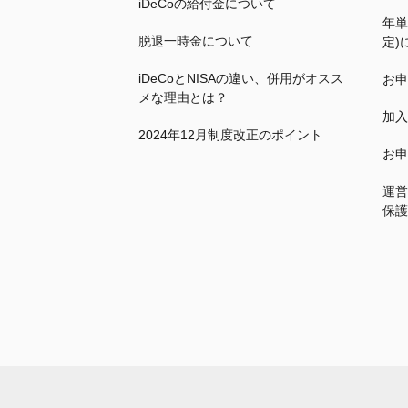
iDeCo
の給付金について
年単
脱退一時金について
定)
iDeCo
とNISAの違い、併用がオスス
お申
メな理由とは？
加入
2024年12月制度改正のポイント
お申
運営
保護