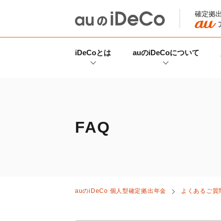
確定拠
iDeCo
とは
auの
iDeCo
について
FAQ
auの
iDeCo
個人型確定拠出年金
よくあるご質問