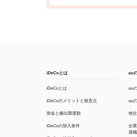
iDeCo
とは
au
iDeCo
とは
au
iDeCo
のメリットと留意点
au
掛金と拠出限度額
他社
iDeCo
の加入条件
企業
退職