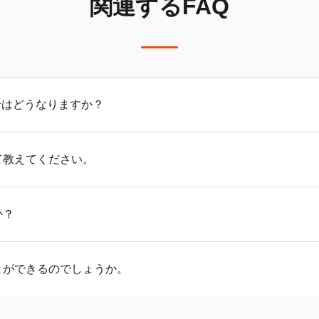
関連するFAQ
合はどうなりますか？
してご遺族に支払われます。みなし相続財産として相続税の課税
て教えてください。
ます。
ージ
をご確認ください。
か？
ら75歳の間で選択できます。ただし、加入期間（確定拠出型年
とができるのでしょうか。
年齢が先延ばしになります。加入期間2年未満の場合、受給開始
等期間がない方は、加入から5年経過後に受け取り開始可能とな
期間、掛金拠出額、運用利回りにより加入者ごとに異なります