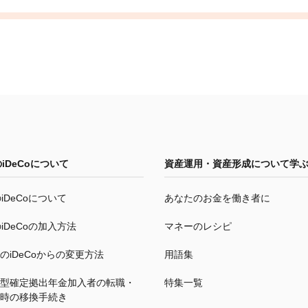
の
iDeCo
について
資産運用・資産形成について学
の
iDeCo
について
あなたのお金を働き者に
の
iDeCo
の加入方法
マネーのレシピ
の
iDeCo
からの変更方法
用語集
型確定拠出年金加入者の転職・
特集一覧
時の移換手続き