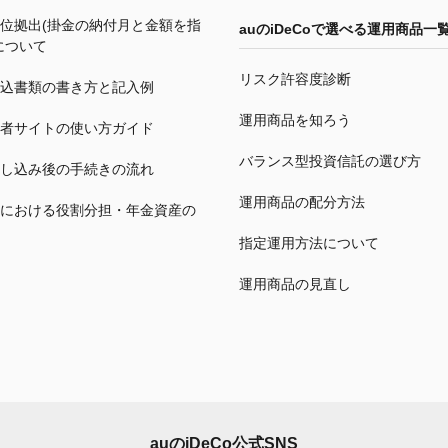
位拠出(掛金の納付月と金額を指
auの
iDeCo
で選べる運用商品一
について
リスク許容度診断
込書類の書き方と記入例
運用商品を知ろう
者サイトの使い方ガイド
バランス型投資信託の選び方
し込み後の手続きの流れ
運用商品の配分方法
における役割分担・年金資産の
指定運用方法について
運用商品の見直し
auの
iDeCo
公式SNS