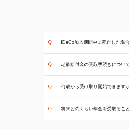
iDeCo
加入期間中に死亡した場
保有資産を売却し死亡一時金と
老齢給付金の受取手続きについ
500万円までの非課税枠があり
「老齢給付金の受取手続き」ペ
何歳から受け取り開始できます
関連ページ
auの
iDeCo
の給付金について
老齢給付金の受給開始は60歳か
将来どのくらい年金を受取るこ
あれば加入期間に応じて受給開始
加入した場合などで通算加入者
iDeCo
で受け取れる金額は加入