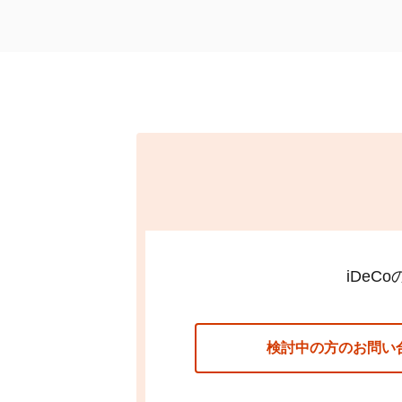
することが将来の給付額を増大
関連ページ
老齢給付金の受取手続き
iDeCo
加入のメリットと留意点
関連ページ
iDeCo
加入のメリットと留意点
資産運用・投資信託に関する基礎
iDeCo
の節税シミュレーション
iDeCo
検討中の方のお問い