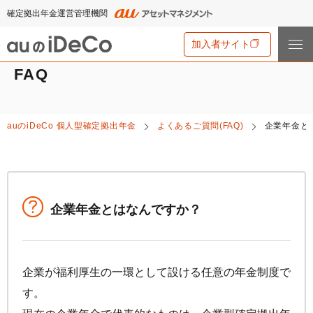
確定拠出年金運営管理機関
加入者サイト
FAQ
iDeCo
とは
auの
iDeCo
個人型確定拠出年金
よくあるご質問(FAQ)
企業年金と
iDeCo
とは
auの
iDeCo
について
iDeCo
のメリットと留意点
auの
iDeCo
について
掛金と拠出限度額
資産運用・資産形成について学ぶ
auの
iDeCo
の新規加入方法
企業年金とはなんですか？
iDeCo
の加入条件
あなたのお金を働き者に
他社の
iDeCo
からの変更方法
iDeCo
の給付金について
節税シミュレーション
マネーのレシピ
企業型確定拠出年金加入者の転職・退職時の移換手続き
iDeCo
とNISAの違い、併用がオススメな理由とは？
企業が福利厚生の一環として設ける任意の年金制度で
用語集
年単位拠出(掛金の納付月と金額を指定)について
手数料・商品
2024年12月制度改正のポイント
す。
特集一覧
お申込書類の書き方と記入例