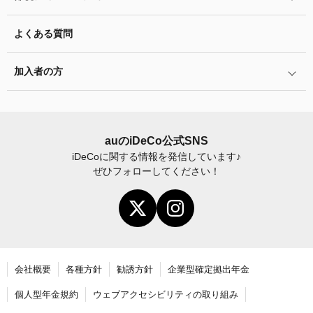
年単位拠出(掛金の納付月と金額を指定)について
特集一覧
バランス型投資信託の選び方
iDeCo
とNISAの違い、併用がオススメな理由とは？
お申込書類の書き方と記入例
よくある質問
ふるさと納税シミュレーション
運用商品の配分方法
2024年12月制度改正のポイント
加入者サイトの使い方ガイド
加入者の方
指定運用方法について
お申し込み後の手続きの流れ
運用商品の見直し
加入者サイトの使い方ガイド
運営における役割分担・年金資産の保護
iDeCo
加入後の諸変更手続きについて
auの
iDeCo
公式SNS
iDeCo
に関する情報を発信しています♪
お申し込み後に届く書類について
ぜひフォローしてください！
年末調整・確定申告の書き方と記入例
老齢給付金の請求手続き
会社概要
各種方針
勧誘方針
企業型確定拠出年金
個人型年金規約
ウェブアクセシビリティの取り組み