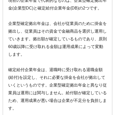
現在の企業年金で代表的なものは、企業型確定拠出年
手数料について
FAQ
金(企業型DC)と確定給付企業年金(DB)の2つです。
加入者サイトの使い方ガイド
運用商品一覧
お申し込み後の手続きの流れ
リスク許容度診断
企業型確定拠出年金は、会社が従業員のために掛金を
加入者の方
運営における役割分担・年金資産の保護
運用商品を知ろう
拠出し、従業員はその資金で金融商品を選択し運用し
加入者サイトの使い方ガイド
ていきます。拠出額が確定しているものであり、原則
バランス型投資信託の選び方
加入後の諸変更手続きについて
60歳以降に受け取れる金額は運用成果によって変動
運用商品の配分方法
お申し込み後に届く書類について
します。
指定運用方法について
コラム
キャンペーン
お知らせ
年末調整・確定申告の書き方と記入例
運用商品の見直し
確定給付企業年金は、退職時に受け取れる退職金額
iDeCo
の給付金について
(給付)を設定し、それに必要な掛金を会社が拠出して
いくというものです。企業型確定拠出年金と異なり従
よくある質問
業員は運用には関与しません。給付額が確定している
ため、運用成果が悪い場合は企業が不足分を負担しま
す。