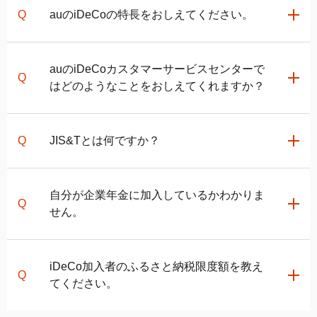
オペレーターによる対応をご希望の場合は、
auの
auの
iDeCo
の特長をおしえてください。
iDeCo
カスタマーサービスセンター
の営業時間内にお
電話ください。
音声ガイダンスに従い、最初の質問で「1」、続いて2
auの
iDeCo
では、お客さまの多様な運用スタイルに合
auの
iDeCo
カスタマーサービスセンターで
番目の質問で「9」を押してください。
わせて組み合わせしやすい27商品を提供しています。
はどのようなことをおしえてくれますか？
また、選択された商品によってはPontaポイント等のポ
イントが還元されることがあります。
確定拠出年金制度の概要、運用商品情報の見方、各種
JIS&Tとは何ですか？
申込書類の記入方法、お客さまのステイタスに応じた
iDeCo
利用の適用内容、給付手続き等をご説明しま
す。運用に関するアドバイスは行えません。
日本インベスター・ソリューション・アンド・テクノ
関連ページ
自分が企業年金に加入しているかわかりま
ロジー株式会社の略称です。この会社は記録関連の確
せん。
auの
iDeCo
の特長
定拠出年金運営管理機関であり、auアセットマネジメ
auの
iDeCo
で選べる運用商品一覧
ント株式会社が記録関連の運営管理機関業務を再委託
バランス型投資信託の選び方
している会社です。
申し訳ございません。当社ではお客さまの企業年金へ
関連ページ
iDeCo
加入者のふるさと納税限度額を教え
の加入状況はわかりかねますので、大変お手数ですが
てください。
個人型確定拠出年金
iDeCo
とは
お勤め先にご確認ください。
auの
iDeCo
への加入方法に関するご案内