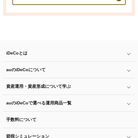
iDeCo
とは
auの
iDeCo
について
iDeCo
とは
iDeCo
のメリットと留意点
資産運用・資産形成について学ぶ
auの
iDeCo
について
掛金と拠出限度額
auの
iDeCo
の加入方法
auの
iDeCo
で選べる運用商品一覧
あなたのお金を働き者に
iDeCo
の加入条件
他社の
iDeCo
からの変更方法
マネーのレシピ
手数料について
リスク許容度診断
iDeCo
の給付金について
企業型確定拠出年金加入者の転職・退職時の移換手続き
用語集
運用商品を知ろう
脱退一時金について
節税シミュレーション